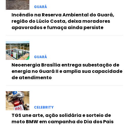
Free
GUARÁ
Incêndio na Reserva Ambiental do Guará,
região do Lúcio Costa, deixa moradores
Included for free:
apavorados e fumaça ainda persiste
Etiam est nibh, lobortis sit
Praesent euismod ac
Ut mollis pellentesque tortor
Nullam eu erat condimentum
GUARÁ
Donec quis est ac felis
Neoenergia Brasília entrega subestação de
Orci varius natoque dolor
energia no Guará II e amplia sua capacidade
de atendimento
Pro
CELEBRITY
Full member access:
TGS une arte, ação solidária e sorteio de
moto BMW em campanha do Dia dos Pais
Etiam est nibh, lobortis sit