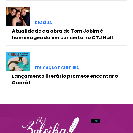
Praesent euismod ac
Ut mollis pellentesque tortor
Nullam eu erat condimentum
BRASÍLIA
Donec quis est ac felis
Atualidade da obra de Tom Jobim é
Orci varius natoque dolor
homenageada em concerto no CTJ Hall
EDUCAÇÃO E CULTURA
Lançamento literário promete encantar o
Guará I