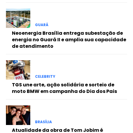
Free
GUARÁ
Included for free:
Neoenergia Brasília entrega subestação de
energia no Guará II e amplia sua capacidade
Etiam est nibh, lobortis sit
de atendimento
Praesent euismod ac
Ut mollis pellentesque tortor
Nullam eu erat condimentum
Donec quis est ac felis
CELEBRITY
Orci varius natoque dolor
TGS une arte, ação solidária e sorteio de
moto BMW em campanha do Dia dos Pais
Pro
BRASÍLIA
Full member access:
Atualidade da obra de Tom Jobim é