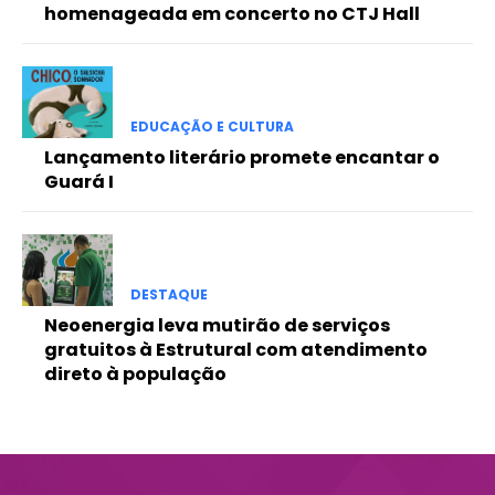
homenageada em concerto no CTJ Hall
Etiam est nibh, lobortis sit
Praesent euismod ac
Ut mollis pellentesque tortor
Nullam eu erat condimentum
EDUCAÇÃO E CULTURA
Donec quis est ac felis
Lançamento literário promete encantar o
Orci varius natoque dolor
Guará I
DESTAQUE
Neoenergia leva mutirão de serviços
gratuitos à Estrutural com atendimento
direto à população