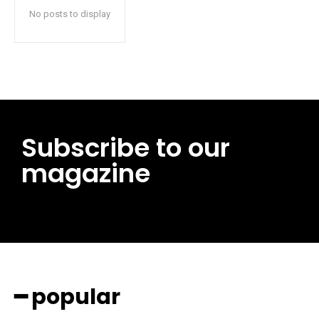
No posts to display
Subscribe to our
magazine
━ pricing plans
━ popular