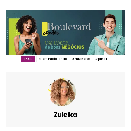
TAGS
#feminicídionao
#mulheres
#pmdf
Zuleika