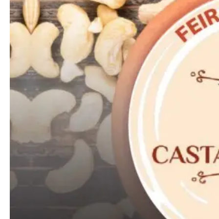
━ pricing plans
Free