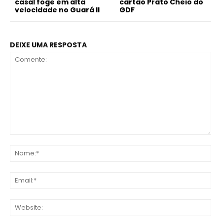
casal foge em alta
cartão Prato Cheio do
velocidade no Guará II
GDF
DEIXE UMA RESPOSTA
Comente:
No
Ema
Web