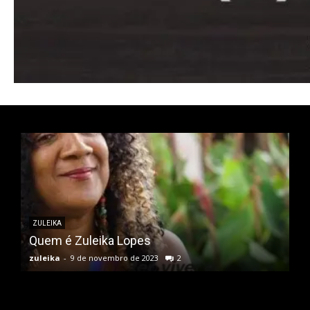
Donec quis est ac felis
Orci varius natoque dolor
ZULEIKA
Quem é Zuleika Lopes
zuleika
-
9 de novembro de 2023
2