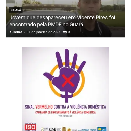
GUARÁ
Jovem que desapareceu em Vicente Pires foi
encontrado pela PMDF no Guará
zuleika
-
11 de janeiro de 2023
0
z