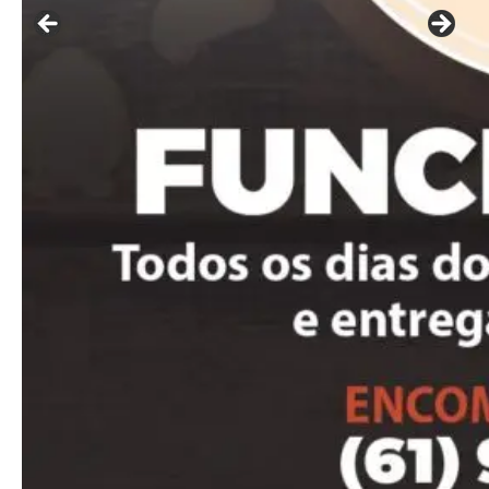
Included for free:
Etiam est nibh, lobortis sit
Praesent euismod ac
Ut mollis pellentesque tortor
Nullam eu erat condimentum
Donec quis est ac felis
Orci varius natoque dolor
Pro
Full member access:
Etiam est nibh, lobortis sit
Praesent euismod ac
Ut mollis pellentesque tortor
Nullam eu erat condimentum