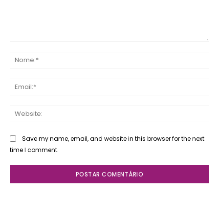
Comente:
No
Ema
Web
Save my name, email, and website in this browser for the next
time I comment.