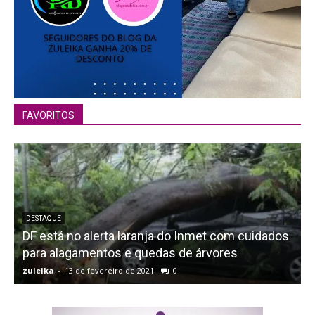
FAVORITOS
DESTAQUE
DF está no alerta laranja do Inmet com cuidados
T
para alagamentos e quedas de árvores
zuleika
-
13 de fevereiro de 2021
0
z