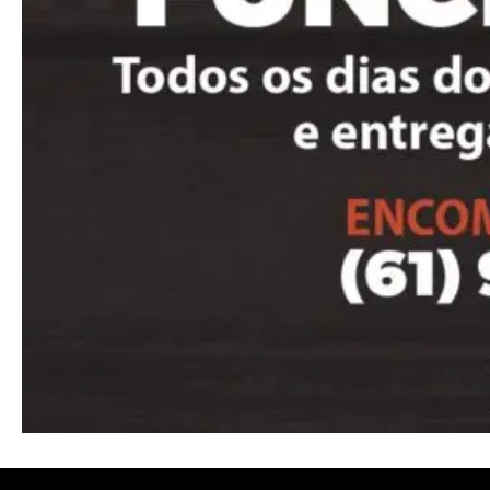
Nullam eu erat condimentum
Donec quis est ac felis
Orci varius natoque dolor
Pro
Full member access:
Etiam est nibh, lobortis sit
Praesent euismod ac
Ut mollis pellentesque tortor
Nullam eu erat condimentum
Donec quis est ac felis
Orci varius natoque dolor