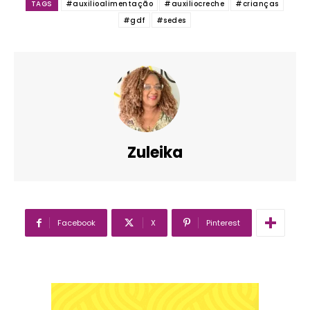
TAGS
#auxilioalimentação
#auxiliocreche
#crianças
#gdf
#sedes
Zuleika
Facebook
X
Pinterest