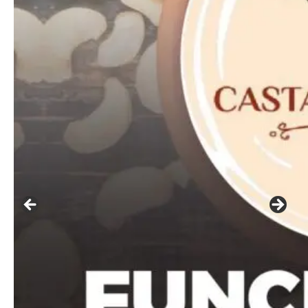
━ pricing plans
Free
Included for free:
Etiam est nibh, lobortis sit
Praesent euismod ac
Ut mollis pellentesque tortor