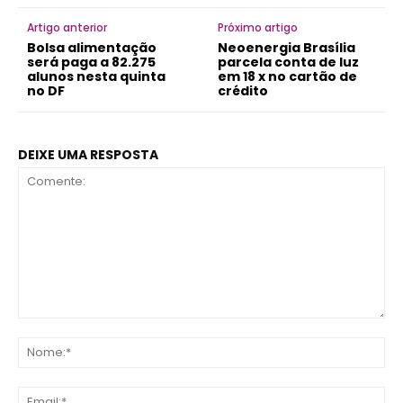
Artigo anterior
Próximo artigo
Bolsa alimentação
Neoenergia Brasília
será paga a 82.275
parcela conta de luz
alunos nesta quinta
em 18 x no cartão de
no DF
crédito
DEIXE UMA RESPOSTA
Comente:
No
Ema