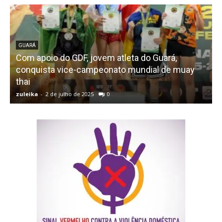
GUARÁ
Com apoio do GDF, jovem atleta do Guará,
conquista vice-campeonato mundial de muay
thai
zuleika
-
2 de julho de 2025
0
z