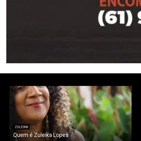
Pro
Full member access:
Etiam est nibh, lobortis sit
Praesent euismod ac
Ut mollis pellentesque tortor
Nullam eu erat condimentum
Donec quis est ac felis
Orci varius natoque dolor
ZULEIKA
Quem é Zuleika Lopes