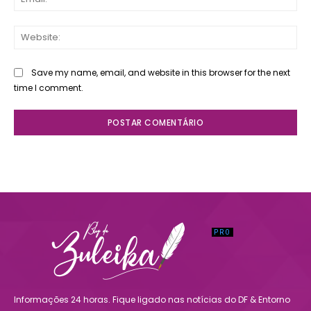
Web
Save my name, email, and website in this browser for the next
time I comment.
Informações 24 horas. Fique ligado nas notícias do DF & Entorno