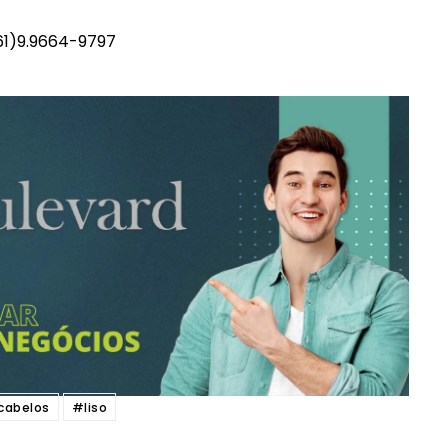
Etiam est nibh, lobortis sit
(61)9.9664-9797
it
Praesent euismod ac
Ut mollis pellentesque tortor
ortor
Nullam eu erat condimentum
ntum
Donec quis est ac felis
Orci varius natoque dolor
r
cabelos
#liso