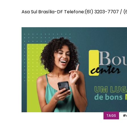
Included for free:
Asa Sul Brasília-DF Telefone:(61) 3203-7707 / 
Etiam est nibh, lobortis s
Praesent euismod ac
Ut mollis pellentesque t
Nullam eu erat condime
Donec quis est ac felis
Orci varius natoque dolo
TAGS
#