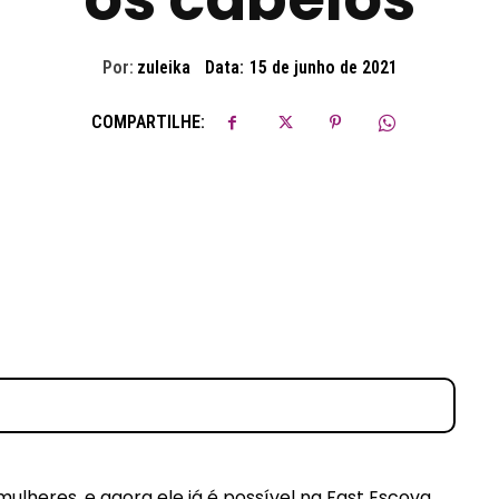
Por:
zuleika
Data:
15 de junho de 2021
COMPARTILHE:
mulheres, e agora ele já é possível na Fast Escova