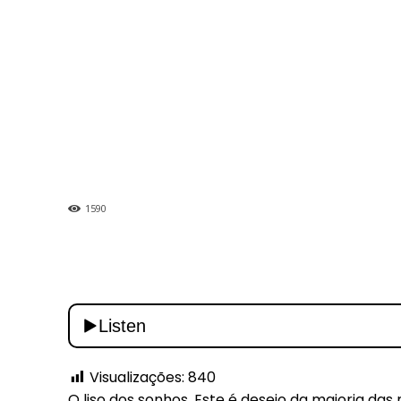
1590
Visualizações:
840
O liso dos sonhos. Este é desejo da maioria das 