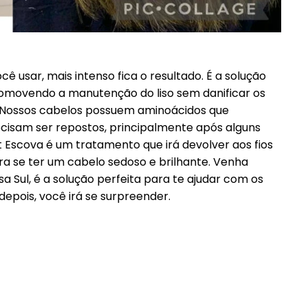
ocê usar, mais intenso fica o resultado. É a solução
 promovendo a manutenção do liso sem danificar os
l. Nossos cabelos possuem aminoácidos que
isam ser repostos, principalmente após alguns
━ pricing plans
 Escova é um tratamento que irá devolver aos fios
ra se ter um cabelo sedoso e brilhante. Venha
 Sul, é a solução perfeita para te ajudar com os
depois, você irá se surpreender.
Pro
Full member access: