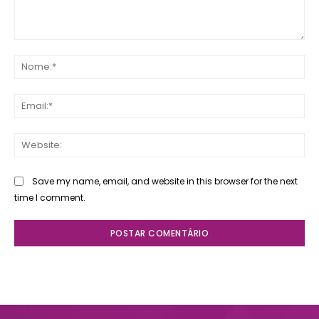
Comente:
No
Ema
Web
Save my name, email, and website in this browser for the next
time I comment.