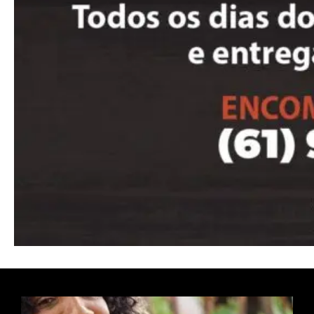
Etiam est nibh, lobortis sit
Praesent euismod ac
Ut mollis pellentesque tortor
Nullam eu erat condimentum
Donec quis est ac felis
Orci varius natoque dolor