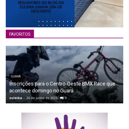
FAVORITOS
GUARÁ
Inscrições para o Centro-Oeste BMX Race que
acontece domingo no Guará
zuleika
-
26 de junho de 2025
0
z