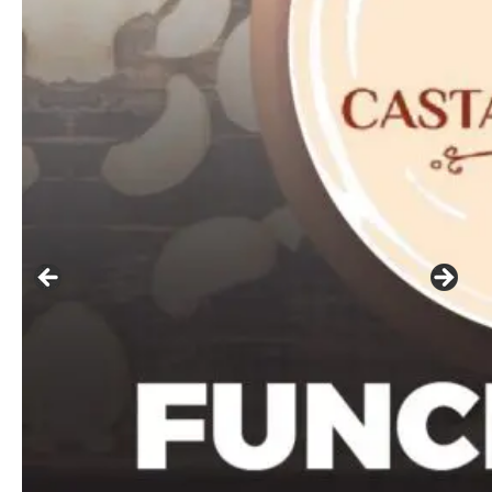
Free
Included for free:
Etiam est nibh, lobortis sit
Praesent euismod ac
Ut mollis pellentesque tortor
Nullam eu erat condimentum
Donec quis est ac felis
Orci varius natoque dolor
Pro
Full member access: