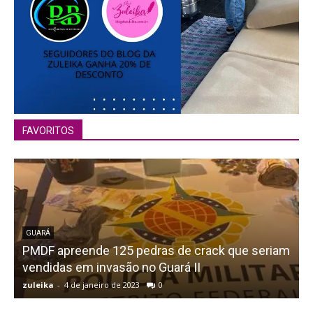
FAVORITOS
GUARÁ
PMDF apreende 125 pedras de crack que seriam
vendidas em invasão no Guará II
zuleika
-
4 de janeiro de 2023
0
z