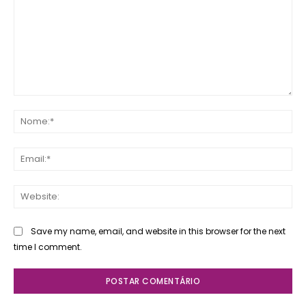
Comente:
No
Ema
Web
Save my name, email, and website in this browser for the next
time I comment.