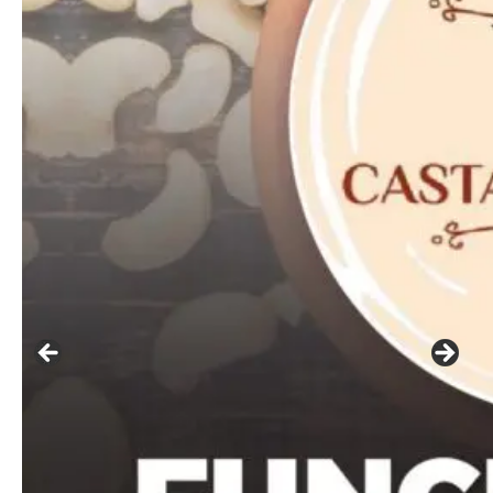
Free
Included for free:
Etiam est nibh, lobortis sit
Praesent euismod ac
Ut mollis pellentesque tortor
Nullam eu erat condimentum
Donec quis est ac felis
Orci varius natoque dolor
Pro