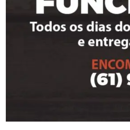
Full member access:
Etiam est nibh, lobortis sit
Praesent euismod ac
Ut mollis pellentesque tortor
Nullam eu erat condimentum
Donec quis est ac felis
Orci varius natoque dolor