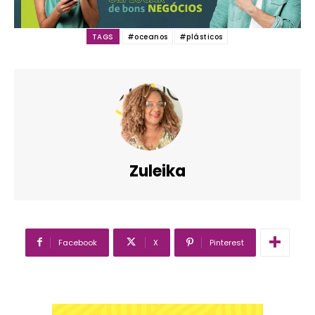
TAGS
#oceanos
#plásticos
Zuleika
Facebook
X
Pinterest