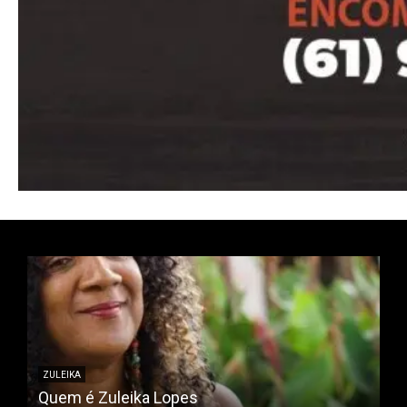
Pro
Full member access:
Etiam est nibh, lobortis sit
Praesent euismod ac
Ut mollis pellentesque tortor
Nullam eu erat condimentum
Donec quis est ac felis
Orci varius natoque dolor
ZULEIKA
Quem é Zuleika Lopes