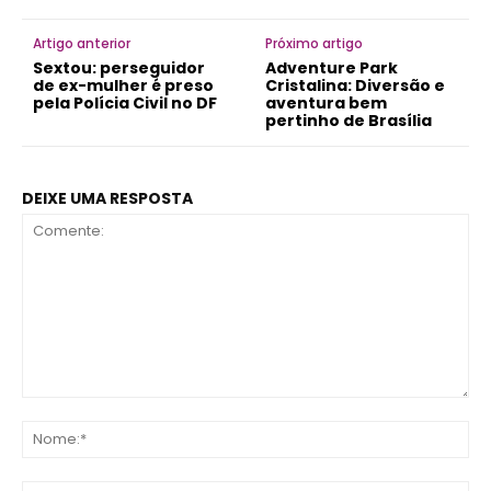
Artigo anterior
Próximo artigo
Sextou: perseguidor
Adventure Park
de ex-mulher é preso
Cristalina: Diversão e
pela Polícia Civil no DF
aventura bem
pertinho de Brasília
DEIXE UMA RESPOSTA
Comente:
No