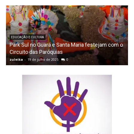
EDUCAÇÃO E CULTURA
Park Sul no Guará e Santa Maria festejam com o
Circuito das Paróquias
zuleika
-
19 de julho de 2025
0
z