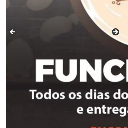
━ pricing plans
Free
Included for free:
Etiam est nibh, lobortis sit
Praesent euismod ac
Ut mollis pellentesque tortor
Nullam eu erat condimentum
Donec quis est ac felis
Orci varius natoque dolor