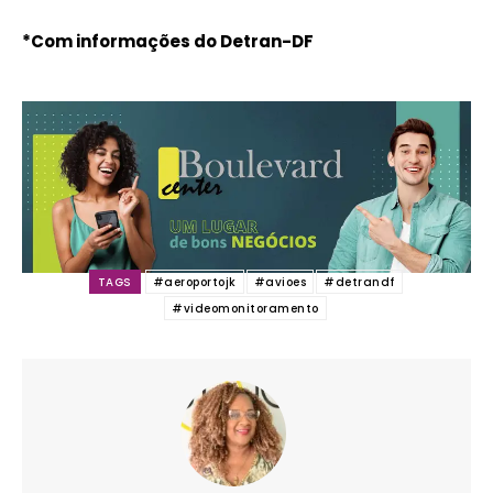
*Com informações do Detran-DF
TAGS
#aeroportojk
#avioes
#detrandf
#videomonitoramento