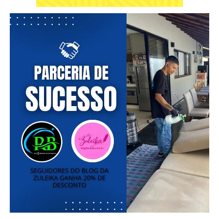
━ pricing plans
Free
Included for free:
Etiam est nibh, lobortis sit
Praesent euismod ac
Ut mollis pellentesque tortor
Nullam eu erat condimentum
Donec quis est ac felis
Orci varius natoque dolor