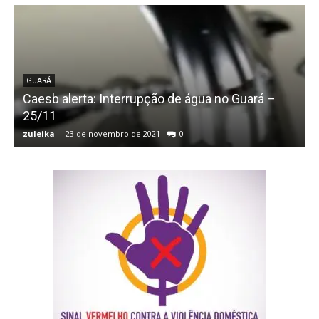
GUARÁ
Caesb alerta: Interrupção de água no Guará –
25/11
zuleika
-
23 de novembro de 2021
0
z