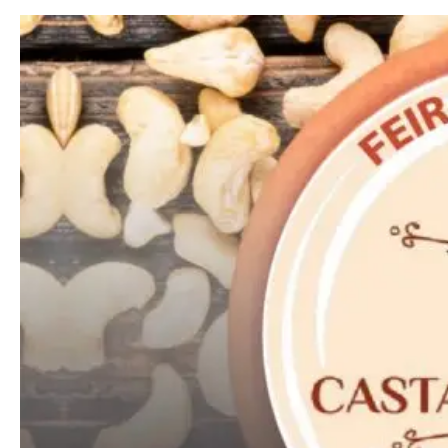
Pro
Full member access:
Etiam est nibh, lobortis sit
Praesent euismod ac
Ut mollis pellentesque tortor
Nullam eu erat condimentum
Donec quis est ac felis
Orci varius natoque dolor