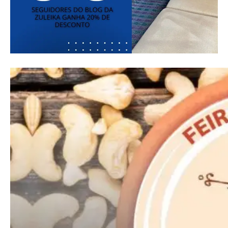
Donec quis est ac felis
Orci varius natoque dolor
Pro
Full member access:
Etiam est nibh, lobortis sit
Praesent euismod ac
Ut mollis pellentesque tortor
Nullam eu erat condimentum
Donec quis est ac felis
Orci varius natoque dolor