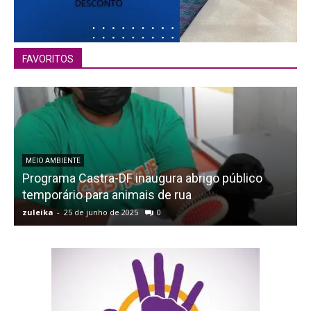
FAVORITOS
MEIO AMBIENTE
Programa Castra-DF inaugura abrigo público
temporário para animais de rua
zuleika
-
25 de junho de 2025
0
z