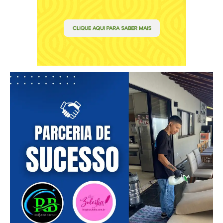
━ pricing plans
Free
Included for free:
Etiam est nibh, lobortis sit
Praesent euismod ac
Ut mollis pellentesque tortor
Nullam eu erat condimentum