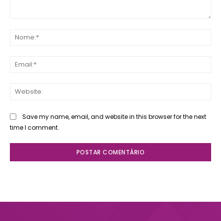
Comente:
No
Ema
Web
Save my name, email, and website in this browser for the next
time I comment.