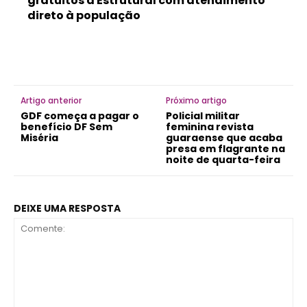
gratuitos à Estrutural com atendimento
direto à população
Artigo anterior
Próximo artigo
GDF começa a pagar o
Policial militar
benefício DF Sem
feminina revista
Miséria
guaraense que acaba
presa em flagrante na
noite de quarta-feira
DEIXE UMA RESPOSTA