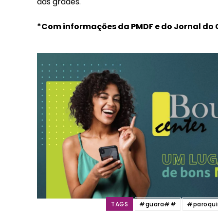
das grades.
*Com informações da PMDF e do Jornal do
TAGS
#guara##
#paroqui