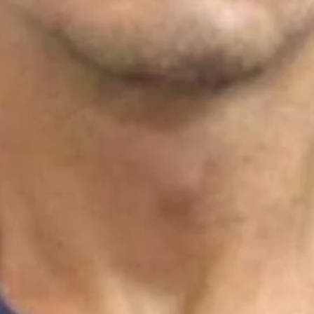
━ pricing plans
Pro
Full member access: