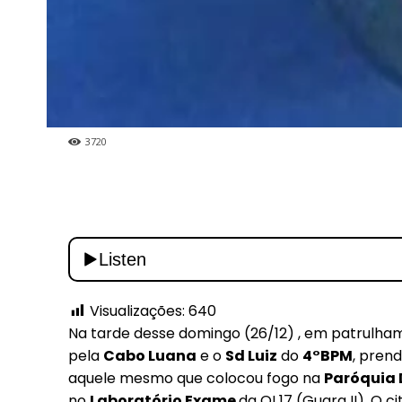
Included for free:
Etiam est nibh, lobortis s
Praesent euismod ac
Ut mollis pellentesque t
Nullam eu erat condime
Donec quis est ac felis
3720
Orci varius natoque dolo
Visualizações:
640
Na tarde desse domingo (26/12) , em patrulh
pela
Cabo Luana
e o
Sd Luiz
do
4°BPM
, pre
aquele mesmo que colocou fogo na
Paróquia D
no
Laboratório Exame
da QI 17 (Guara II). 