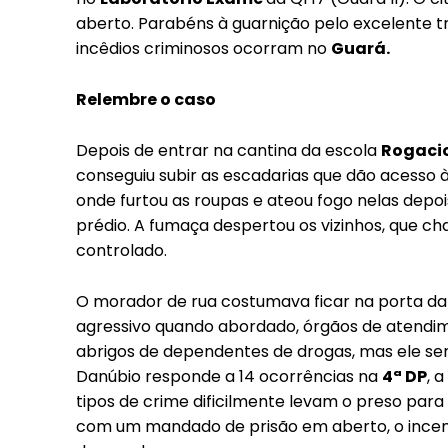
aberto. Parabéns à guarnição pelo excelente t
incêdios criminosos ocorram no
Guará.
Relembre o caso
Depois de entrar na cantina da escola
Rogaci
conseguiu subir as escadarias que dão acesso às
onde furtou as roupas e ateou fogo nelas depo
prédio. A fumaça despertou os vizinhos, que 
controlado.
O morador de rua costumava ficar na porta da i
agressivo quando abordado, órgãos de atendim
abrigos de dependentes de drogas, mas ele sem
Danúbio responde a 14 ocorrências na
4ª DP
, 
tipos de crime dificilmente levam o preso para
com um mandado de prisão em aberto, o incen