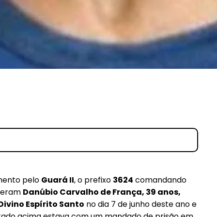
Etiam est nibh, lobortis sit
it
Praesent euismod ac
Ut mollis pellentesque tortor
ortor
Nullam eu erat condimentum
ntum
Donec quis est ac felis
Orci varius natoque dolor
r
amento pelo
Guará II
, o prefixo
3624
comandando
nderam
Danúbio Carvalho de França, 39 anos,
ivino Espírito Santo
no dia 7 de junho deste ano e
O citado acima estava com um mandado de prisão em