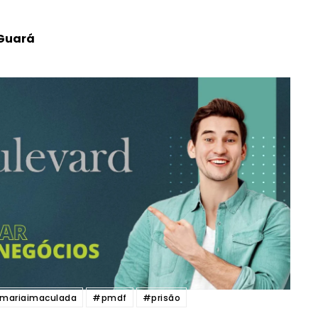
 Guará
mariaimaculada
#pmdf
#prisão