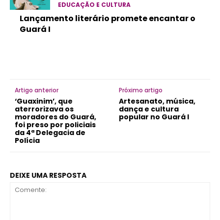
EDUCAÇÃO E CULTURA
Lançamento literário promete encantar o
Guará I
Artigo anterior
Próximo artigo
‘Guaxinim’, que
Artesanato, música,
aterrorizava os
dança e cultura
moradores do Guará,
popular no Guará I
foi preso por policiais
da 4ª Delegacia de
Polícia
DEIXE UMA RESPOSTA