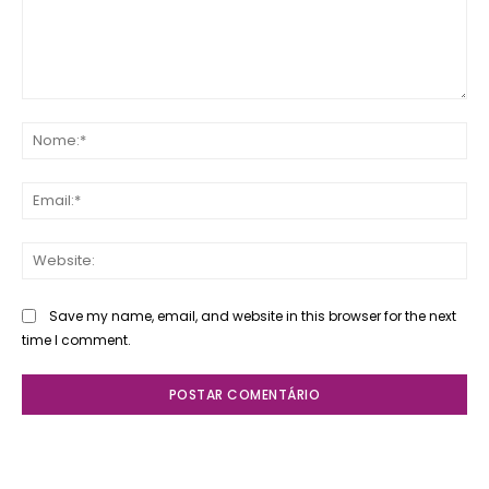
Comente:
No
Ema
Web
Save my name, email, and website in this browser for the next
time I comment.