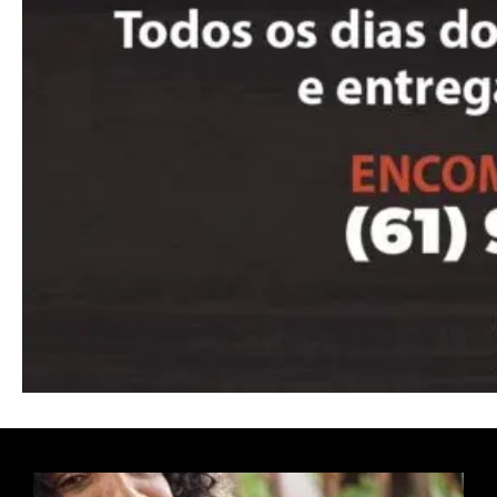
Nullam eu erat condimentum
Donec quis est ac felis
Orci varius natoque dolor
Pro
Full member access:
Etiam est nibh, lobortis sit
Praesent euismod ac
Ut mollis pellentesque tortor
Nullam eu erat condimentum
Donec quis est ac felis
Orci varius natoque dolor