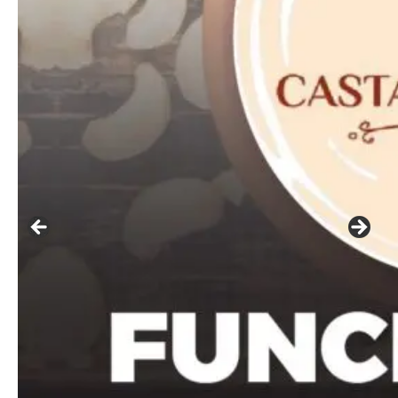
━ pricing plans
Free
Included for free:
Etiam est nibh, lobortis sit
Praesent euismod ac
Ut mollis pellentesque tortor