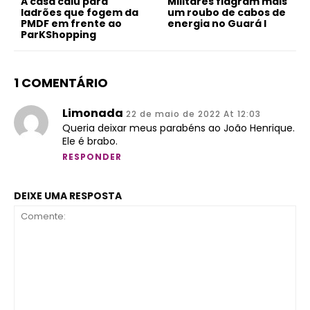
A casa caiu para
Militares flagram mais
ladrões que fogem da
um roubo de cabos de
PMDF em frente ao
energia no Guará I
ParKShopping
1 COMENTÁRIO
Limonada
22 de maio de 2022 At 12:03
Queria deixar meus parabéns ao João Henrique.
Ele é brabo.
RESPONDER
DEIXE UMA RESPOSTA