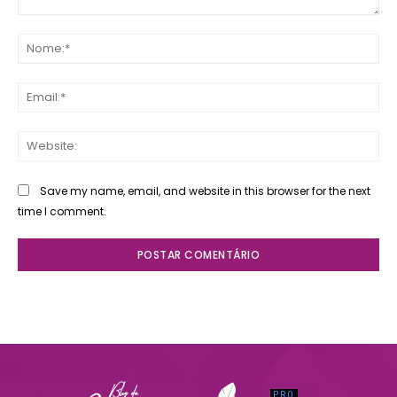
Comente:
No
Ema
Web
Save my name, email, and website in this browser for the next
time I comment.