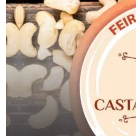
Praesent euismod ac
Ut mollis pellentesque tortor
Nullam eu erat condimentum
Donec quis est ac felis
Orci varius natoque dolor