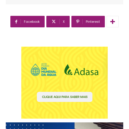
Facebook
X
Pinterest
━ pricing plans