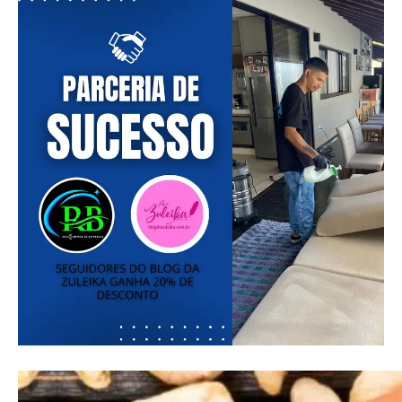
Free
Included for free:
Etiam est nibh, lobortis sit
Praesent euismod ac
Ut mollis pellentesque tortor
Nullam eu erat condimentum
Donec quis est ac felis
Orci varius natoque dolor
Pro
Full member access:
Etiam est nibh, lobortis sit