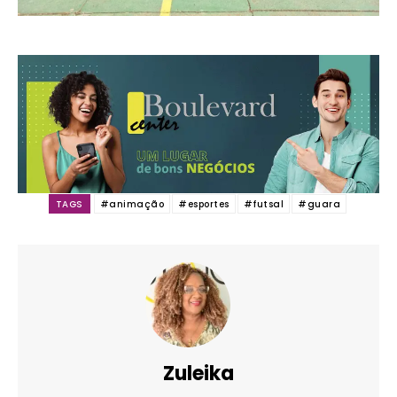
TAGS
#animação
#esportes
#futsal
#guara
Zuleika