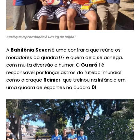
Será que a premiação é um kg de feijão?
A
Babilônia Seven
é uma confraria que reúne os
moradores da quadra 07 e quem dela se achega,
com muita diversão e humor. O
Guará I
é
responsável por lançar astros do futebol mundial
como o craque
Reinier
, que treinou na infância em
uma quadra de esportes na quadra
01
.