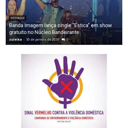
DESTAQUE
Banda Imagem lança single “Estica” em show
gratuito no Núcleo Bandeirante
zuleika
-
30 de janeiro de 2026
0
z