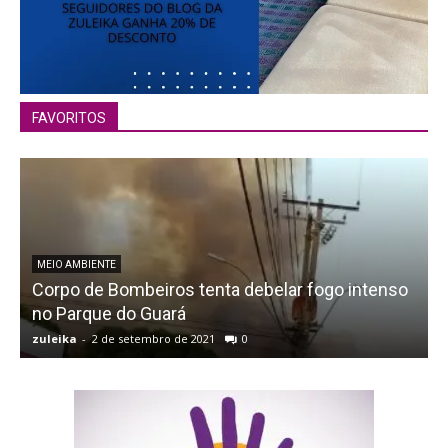
FAVORITOS
MEIO AMBIENTE
Corpo de Bombeiros tenta debelar fogo intenso
no Parque do Guará
zuleika
-
2 de setembro de 2021
0
z