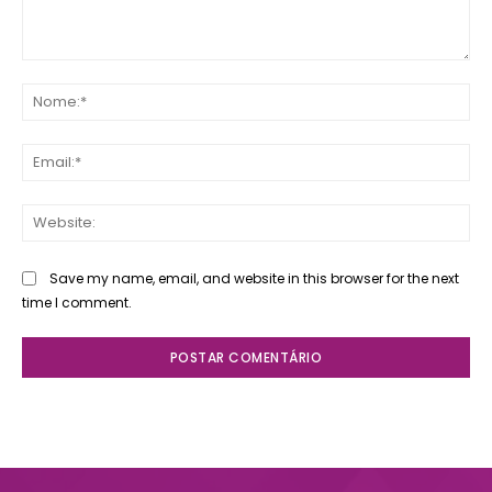
Comente:
No
Ema
Web
Save my name, email, and website in this browser for the next
time I comment.