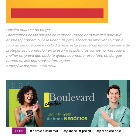
Oliveira caçador de pragas
Oferecemos nosso serviço de termonelização com fumacé para sua
empresa/ comércio / e residências para acabar de uma vez só com o
foco da dengue aonde cada dia mais estar crescendo então não deixe de
proteger seu comércio / empresa / e residências somos no mercado a
melhor empresa que pode te ajudar acombater esse foco da dengue
chama no link para mais informações
https://wa.me/5561996075842
TAGS
#cbmdf #samu
#guara #pmdf
#polodemoda