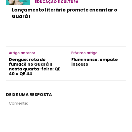
EDUCAÇÃO E CULTURA
Lançamento literário promete encantar o
Guará I
Artigo anterior
Próximo artigo
Dengue: rota do
Fluminense: empate
fumacê no Guará II
insosso
nesta quarta-feira: QE
40 e QE 44
DEIXE UMA RESPOSTA