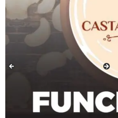
━ pricing plans
Free
Included for free:
Etiam est nibh, lobortis sit
Praesent euismod ac
Ut mollis pellentesque tortor