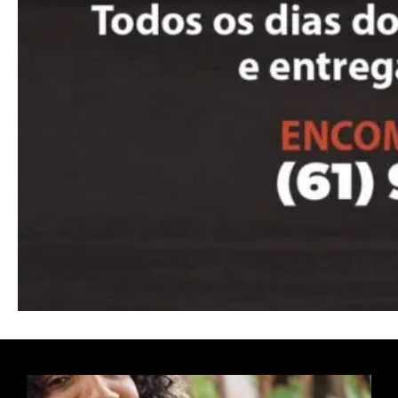
Nullam eu erat condimentum
Donec quis est ac felis
Orci varius natoque dolor
Pro
Full member access:
Etiam est nibh, lobortis sit
Praesent euismod ac
Ut mollis pellentesque tortor
Nullam eu erat condimentum
Donec quis est ac felis
Orci varius natoque dolor