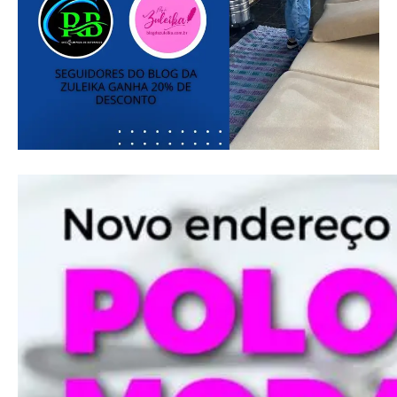
Full member access:
Etiam est nibh, lobortis sit
Praesent euismod ac
Ut mollis pellentesque tortor
Nullam eu erat condimentum
Donec quis est ac felis
Orci varius natoque dolor