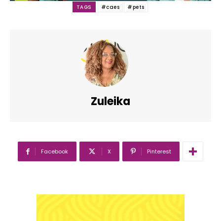
TAGS
#caes
#pets
Zuleika
Facebook
X
Pinterest
━ pricing plans