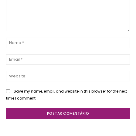
Comente:
No
Ema
Web
Save my name, email, and website in this browser for the next
time I comment.