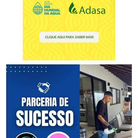
Free
Included for free:
Etiam est nibh, lobortis sit
Praesent euismod ac
Ut mollis pellentesque tortor
Nullam eu erat condimentum
Donec quis est ac felis
Orci varius natoque dolor
Pro