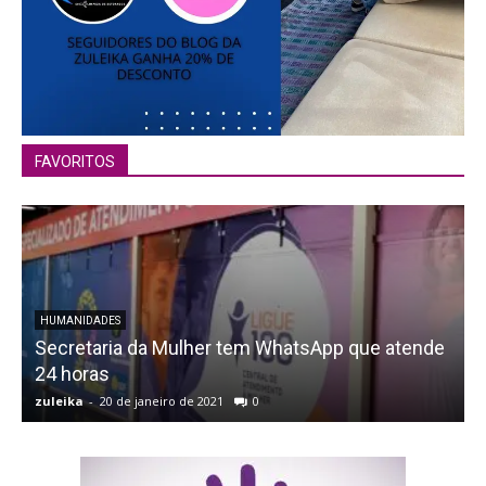
FAVORITOS
HUMANIDADES
Secretaria da Mulher tem WhatsApp que atende
24 horas
zuleika
-
20 de janeiro de 2021
0
z