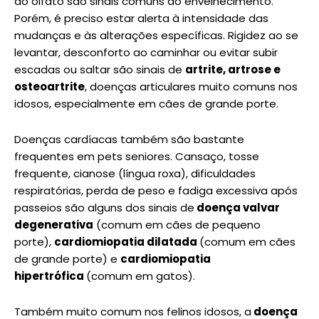
do olfato são sinais comuns do envelhecimento.
Porém, é preciso estar alerta à intensidade das
mudanças e às alterações específicas. Rigidez ao se
levantar, desconforto ao caminhar ou evitar subir
escadas ou saltar são sinais de
artrite, artrose e
osteoartrite
, doenças articulares muito comuns nos
idosos, especialmente em cães de grande porte.
Doenças cardíacas também são bastante
frequentes em pets seniores. Cansaço, tosse
frequente, cianose (língua roxa), dificuldades
respiratórias, perda de peso e fadiga excessiva após
passeios são alguns dos sinais de
doença valvar
degenerativa
(comum em cães de pequeno
porte),
cardiomiopatia dilatada
(comum em cães
de grande porte) e
cardiomiopatia
hipertrófica
(comum em gatos).
Também muito comum nos felinos idosos, a
doença