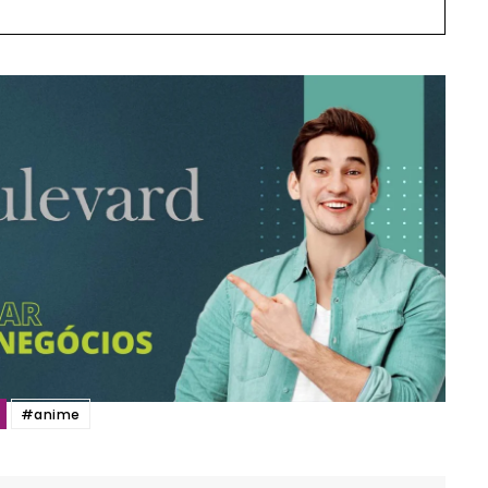
Etiam est nibh, lobortis sit
it
Praesent euismod ac
Ut mollis pellentesque tortor
ortor
Nullam eu erat condimentum
ntum
Donec quis est ac felis
Orci varius natoque dolor
r
#anime