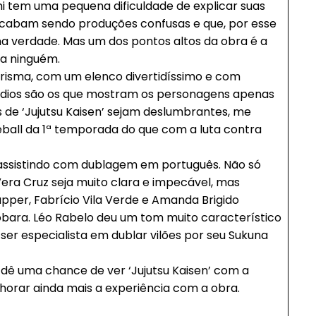
i tem uma pequena dificuldade de explicar suas
cabam sendo produções confusas e que, por esse
a verdade. Mas um dos pontos altos da obra é a
ra ninguém.
carisma, com um elenco divertidíssimo e com
ódios são os que mostram os personagens apenas
as de ‘Jujutsu Kaisen’ sejam deslumbrantes, me
eball da 1ª temporada do que com a luta contra
━ pricing plans
assistindo com dublagem em português. Não só
Vera Cruz seja muito clara e impecável, mas
pper, Fabrício Vila Verde e Amanda Brigido
Nobara. Léo Rabelo deu um tom muito característico
 ser especialista em dublar vilões por seu Sukuna
Pro
 dê uma chance de ver ‘Jujutsu Kaisen’ com a
orar ainda mais a experiência com a obra.
Full member access: