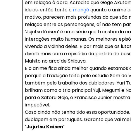
em relação à obra. Acredito que Gege Akutam
ideias, então tanto o
mangá
quanto o anime a
motivo, parecem mais profundas do que são n
relação entre os personagens, aí não tem pa
‘Jujutsu Kaisen’ é uma série que transborda 
interações muito humanas. Os melhores epis
vivendo a vidinha deles. E por mais que as lut
diverti mais com o episódio da partida de bas
Mahito no arco de Shibuya.
E o anime fica ainda melhor quando estamos 
porque a tradução feita pelo estúdio Som de 
também pelo trabalho dos dubladores. Yuri Tu
brilham como o trio principal Yuji, Megumi e 
para o Satoru Gojo, e Francisco Júnior mostra
impecável.
Caso ainda não tenha tido essa oportunidade,
Free
dublagem em português. Garanto que vai melh
‘Jujutsu Kaisen’