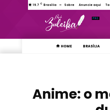
C
19.7
Brasília
Sobre
Anuncie aqui
Ta
HOME
BRASÍLIA
Anime: o me
du