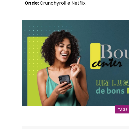
Included for free:
Onde:
Crunchyroll e Netflix
Etiam est nibh, lobortis s
Praesent euismod ac
Ut mollis pellentesque t
Nullam eu erat condime
Donec quis est ac felis
Orci varius natoque dolo
TAGS