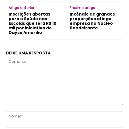
Artigo anterior
Próximo artigo
Inscrições abertas
Incêndio de grandes
para o Saúde nas
proporções atinge
Escolas que terá R$ 10
empresa no Núcleo
mil por iniciativa de
Bandeirante
Dayse Amarílio
DEIXE UMA RESPOSTA
Comente:
No