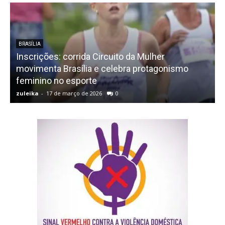
BRASÍLIA
Inscrições: corrida Circuito da Mulher
movimenta Brasília e celebra protagonismo
p
feminino no esporte
zuleika
-
17 de março de 2026
0
z