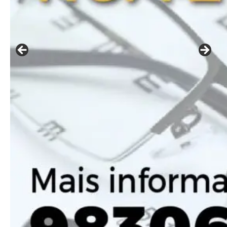
Included for free:
Etiam est nibh, lobortis sit
Praesent euismod ac
Ut mollis pellentesque tortor
Nullam eu erat condimentum
Donec quis est ac felis
Orci varius natoque dolor
Pro
Full member access:
Etiam est nibh, lobortis sit
Praesent euismod ac