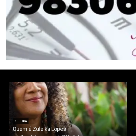
Ut mollis pellentesque tortor
Nullam eu erat condimentum
Donec quis est ac felis
Orci varius natoque dolor
ZULEIKA
Quem é Zuleika Lopes