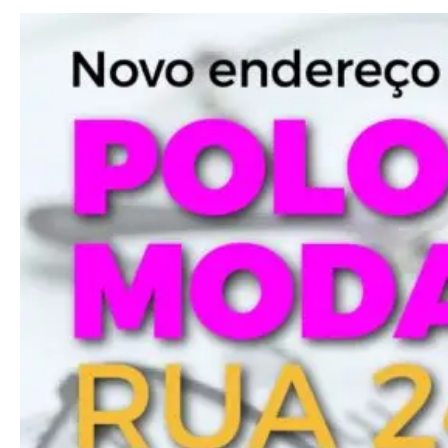
━ pricing plans
Free