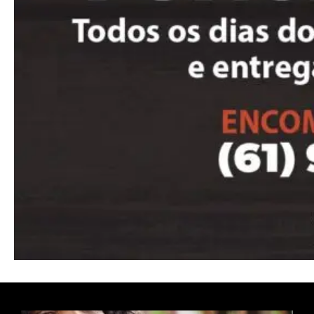
Full member access:
Etiam est nibh, lobortis sit
Praesent euismod ac
Ut mollis pellentesque tortor
Nullam eu erat condimentum
Donec quis est ac felis
Orci varius natoque dolor