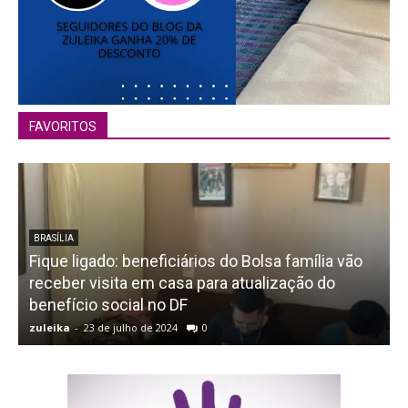
FAVORITOS
BRASÍLIA
Fique ligado: beneficiários do Bolsa família vão
receber visita em casa para atualização do
benefício social no DF
zuleika
-
23 de julho de 2024
0
z