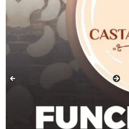
Free
Included for free:
Etiam est nibh, lobortis sit
Praesent euismod ac
Ut mollis pellentesque tortor
Nullam eu erat condimentum
Donec quis est ac felis
Orci varius natoque dolor
Pro