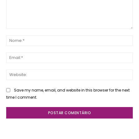
Comente:
No
Ema
Web
Save my name, email, and website in this browser for the next
time I comment.