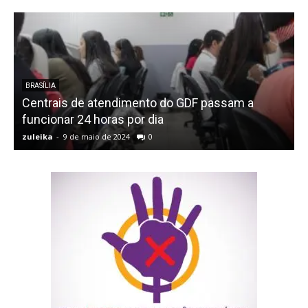
BRASÍLIA
Centrais de atendimento do GDF passam a
funcionar 24 horas por dia
zuleika
-
9 de maio de 2024
0
z