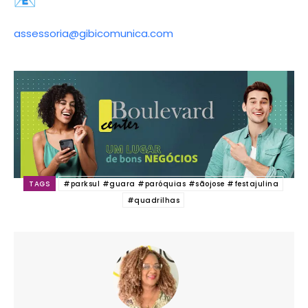
assessoria@gibicomunica.com
TAGS
#parksul #guara #paróquias #sãojose #festajulina
#quadrilhas