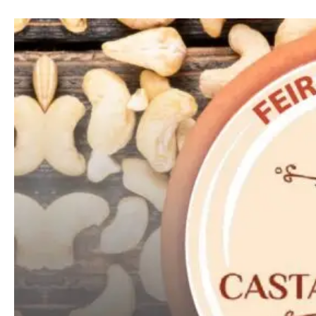
Free
Included for free:
Etiam est nibh, lobortis sit
Praesent euismod ac
Ut mollis pellentesque tortor
Nullam eu erat condimentum
Donec quis est ac felis
Orci varius natoque dolor
Pro
Full member access:
Etiam est nibh, lobortis sit
Praesent euismod ac