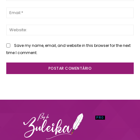
Ema
Web
Save my name, email, and website in this browser for the next
time I comment.