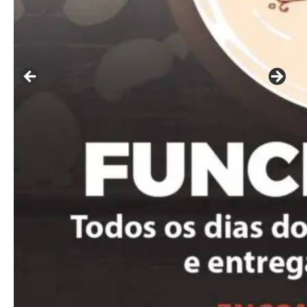
Ut mollis pellentesque tortor
Nullam eu erat condimentum
Donec quis est ac felis
Orci varius natoque dolor