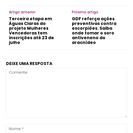
Artigo anterior
Próximo artigo
Terceira etapa em
GDF reforça ações
Águas Claras do
preventivas contra
projeto Mulheres
escorpiões. Saiba
Vencedoras tem
onde tomar o soro
inscrições até 23 de
antiveneno do
julho
aracnídeo
DEIXE UMA RESPOSTA
Comente:
No