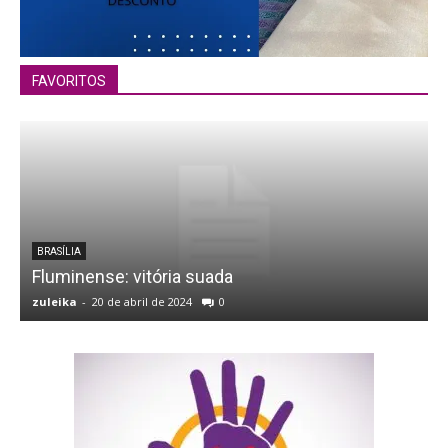
FAVORITOS
BRASÍLIA
Fluminense: vitória suada
f
zuleika
-
20 de abril de 2024
0
z