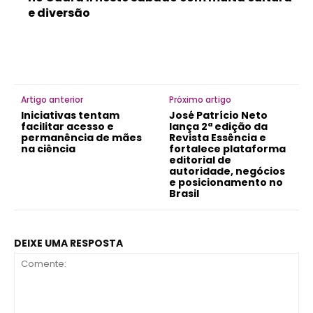
e diversão
Artigo anterior
Próximo artigo
Iniciativas tentam
José Patrício Neto
facilitar acesso e
lança 2ª edição da
permanência de mães
Revista Essência e
na ciência
fortalece plataforma
editorial de
autoridade, negócios
e posicionamento no
Brasil
DEIXE UMA RESPOSTA