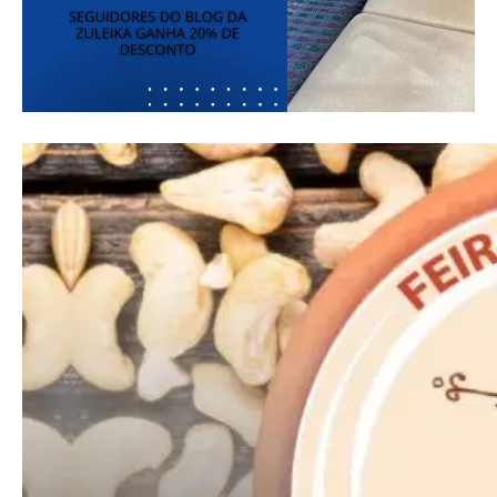
━ pricing plans
Free
Included for free:
Etiam est nibh, lobortis sit
Praesent euismod ac
Ut mollis pellentesque tortor