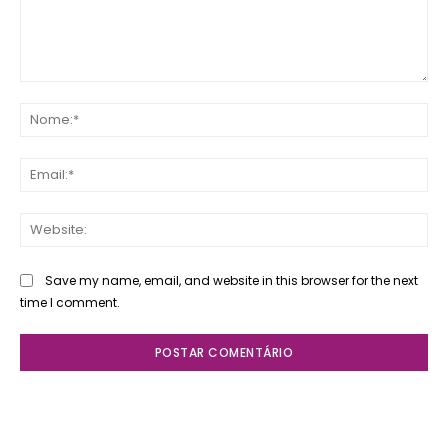
Comente:
No
Ema
Web
Save my name, email, and website in this browser for the next
time I comment.