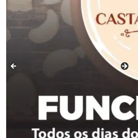
Nullam eu erat condimentum
Donec quis est ac felis
Orci varius natoque dolor
Pro
Full member access:
Etiam est nibh, lobortis sit
Praesent euismod ac
Ut mollis pellentesque tortor
Nullam eu erat condimentum
Donec quis est ac felis
Orci varius natoque dolor