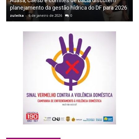
Adasa, Caesb e comitês de bacia discutem
planejamento da gestão hídrica do DF para 2026
zuleika
-
6 de janeiro de 2026
0
z