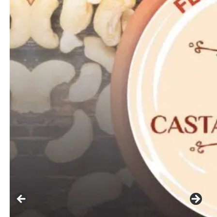
━ pricing plans
Free
Included for free:
Etiam est nibh, lobortis sit
Praesent euismod ac
Ut mollis pellentesque tortor
Nullam eu erat condimentum
Donec quis est ac felis
Orci varius natoque dolor