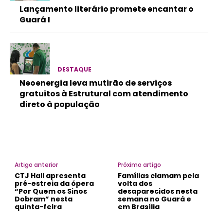
Lançamento literário promete encantar o
Guará I
DESTAQUE
Neoenergia leva mutirão de serviços
gratuitos à Estrutural com atendimento
direto à população
Artigo anterior
Próximo artigo
CTJ Hall apresenta
Famílias clamam pela
pré-estreia da ópera
volta dos
“Por Quem os Sinos
desaparecidos nesta
Dobram” nesta
semana no Guará e
quinta-feira
em Brasília