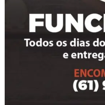
Pro
Full member access:
Etiam est nibh, lobortis sit
Praesent euismod ac
Ut mollis pellentesque tortor
Nullam eu erat condimentum
Donec quis est ac felis
Orci varius natoque dolor