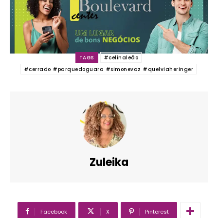
TAGS
#celinaleão
#cerrado #parquedoguara #simonevaz #quelviaheringer
Zuleika
Facebook
X
Pinterest