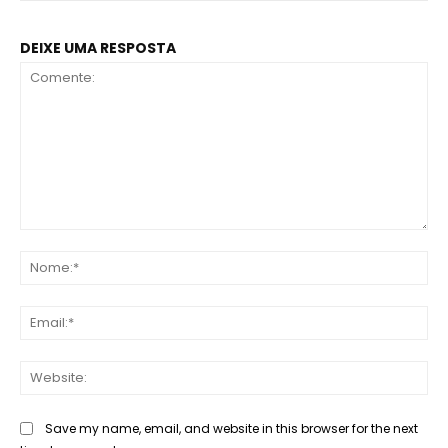
DEIXE UMA RESPOSTA
Comente:
No
Ema
Web
Save my name, email, and website in this browser for the next