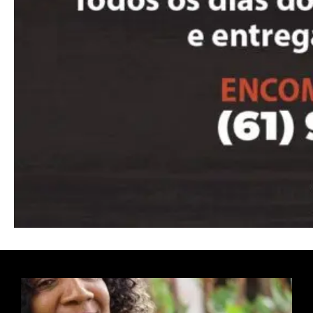
Nullam eu erat condimentum
Donec quis est ac felis
Orci varius natoque dolor
Pro
Full member access:
Etiam est nibh, lobortis sit
Praesent euismod ac
Ut mollis pellentesque tortor
Nullam eu erat condimentum
Donec quis est ac felis
Orci varius natoque dolor