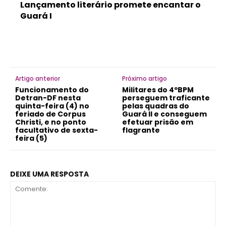
Lançamento literário promete encantar o
Guará I
Artigo anterior
Próximo artigo
Funcionamento do
Militares do 4ºBPM
Detran-DF nesta
perseguem traficante
quinta-feira (4) no
pelas quadras do
feriado de Corpus
Guará II e conseguem
Christi, e no ponto
efetuar prisão em
facultativo de sexta-
flagrante
feira (5)
DEIXE UMA RESPOSTA