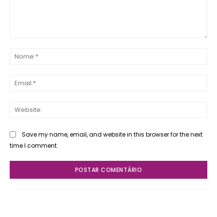
Comente:
No
Ema
Web
Save my name, email, and website in this browser for the next
time I comment.