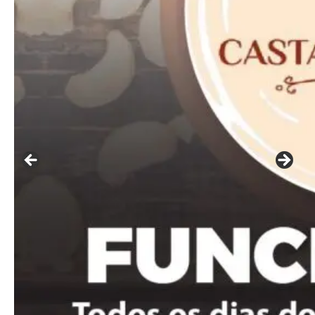
━ pricing plans
Free
Included for free:
Etiam est nibh, lobortis sit
Praesent euismod ac
Ut mollis pellentesque tortor