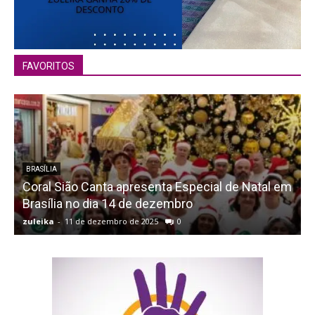
FAVORITOS
BRASÍLIA
Coral Sião Canta apresenta Especial de Natal em
Brasília no dia 14 de dezembro
zuleika
-
11 de dezembro de 2025
0
z