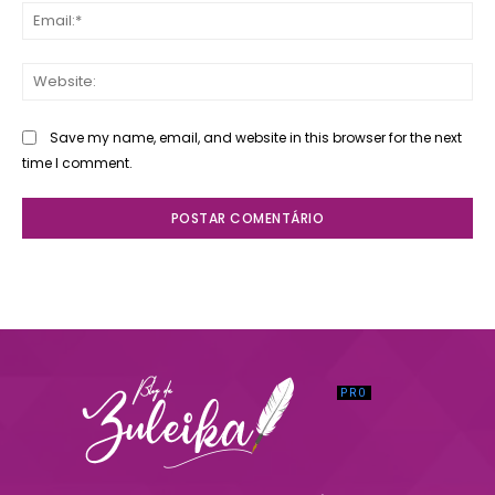
Ema
Web
Save my name, email, and website in this browser for the next
time I comment.