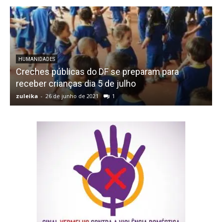
HUMANIDADES
Creches públicas do DF se preparam para
receber crianças dia 5 de julho
zuleika
-
26 de junho de 2021
1
z