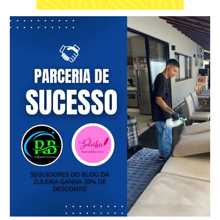
━ pricing plans
Free