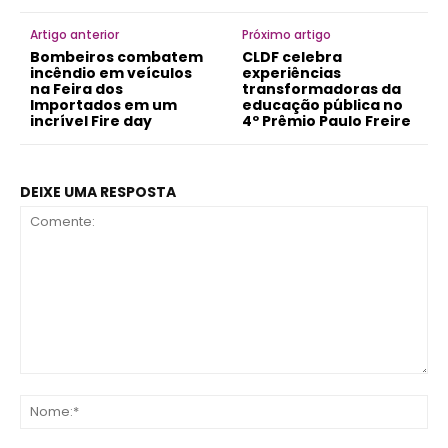
Artigo anterior
Próximo artigo
Bombeiros combatem
CLDF celebra
incêndio em veículos
experiências
na Feira dos
transformadoras da
Importados em um
educação pública no
incrível Fire day
4º Prêmio Paulo Freire
DEIXE UMA RESPOSTA
Comente:
No