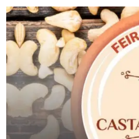
Included for free:
Etiam est nibh, lobortis sit
Praesent euismod ac
Ut mollis pellentesque tortor
Nullam eu erat condimentum
Donec quis est ac felis
Orci varius natoque dolor
Pro
Full member access:
Etiam est nibh, lobortis sit
Praesent euismod ac