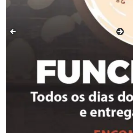
Ut mollis pellentesque tortor
Nullam eu erat condimentum
Donec quis est ac felis
Orci varius natoque dolor