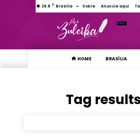
C
26.8
Brasília
Sobre
Anuncie aqui
Ta
HOME
BRASÍLIA
Tag results