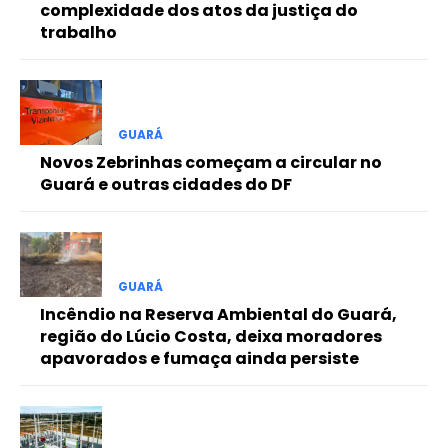
complexidade dos atos da justiça do
trabalho
Pro
GUARÁ
Full member access:
Novos Zebrinhas começam a circular no
Guará e outras cidades do DF
Etiam est nibh, lobortis sit
Praesent euismod ac
Ut mollis pellentesque tortor
Nullam eu erat condimentum
GUARÁ
Donec quis est ac felis
Incêndio na Reserva Ambiental do Guará,
Orci varius natoque dolor
região do Lúcio Costa, deixa moradores
apavorados e fumaça ainda persiste