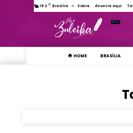
C
18.2
Brasília
Sobre
Anuncie aqui
Ta
HOME
BRASÍLIA
T