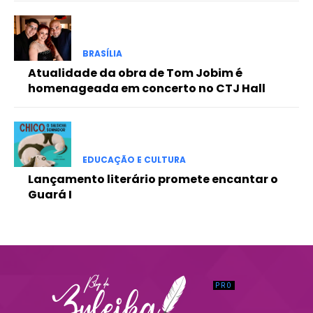
Praesent euismod ac
Ut mollis pellentesque tortor
Nullam eu erat condimentum
BRASÍLIA
Donec quis est ac felis
Atualidade da obra de Tom Jobim é
Orci varius natoque dolor
homenageada em concerto no CTJ Hall
EDUCAÇÃO E CULTURA
Lançamento literário promete encantar o
Guará I