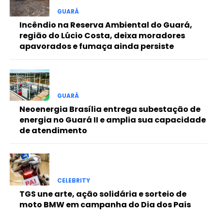
Free
GUARÁ
Incêndio na Reserva Ambiental do Guará,
região do Lúcio Costa, deixa moradores
Included for free:
apavorados e fumaça ainda persiste
Etiam est nibh, lobortis sit
Praesent euismod ac
Ut mollis pellentesque tortor
Nullam eu erat condimentum
GUARÁ
Donec quis est ac felis
Neoenergia Brasília entrega subestação de
Orci varius natoque dolor
energia no Guará II e amplia sua capacidade
de atendimento
Pro
CELEBRITY
Full member access:
TGS une arte, ação solidária e sorteio de
moto BMW em campanha do Dia dos Pais
Etiam est nibh, lobortis sit