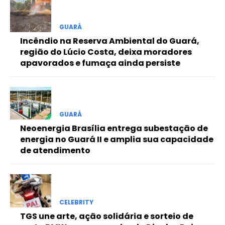
Free
GUARÁ
Incêndio na Reserva Ambiental do Guará,
Included for free:
região do Lúcio Costa, deixa moradores
apavorados e fumaça ainda persiste
Etiam est nibh, lobortis sit
Praesent euismod ac
Ut mollis pellentesque tortor
Nullam eu erat condimentum
Donec quis est ac felis
GUARÁ
Neoenergia Brasília entrega subestação de
Orci varius natoque dolor
energia no Guará II e amplia sua capacidade
de atendimento
Pro
CELEBRITY
Full member access:
TGS une arte, ação solidária e sorteio de
Etiam est nibh, lobortis sit