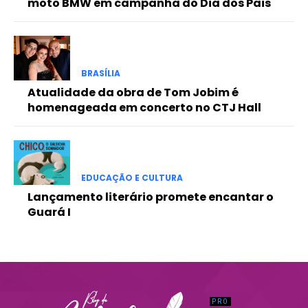
moto BMW em campanha do Dia dos Pais
Praesent euismod ac
Ut mollis pellentesque tortor
Nullam eu erat condimentum
Donec quis est ac felis
BRASÍLIA
Orci varius natoque dolor
Atualidade da obra de Tom Jobim é
homenageada em concerto no CTJ Hall
EDUCAÇÃO E CULTURA
Lançamento literário promete encantar o
Guará I