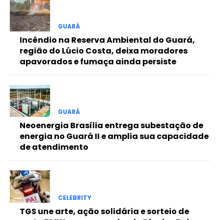
Free
GUARÁ
Incêndio na Reserva Ambiental do Guará,
Included for free:
região do Lúcio Costa, deixa moradores
apavorados e fumaça ainda persiste
Etiam est nibh, lobortis sit
Praesent euismod ac
Ut mollis pellentesque tortor
Nullam eu erat condimentum
Donec quis est ac felis
GUARÁ
Neoenergia Brasília entrega subestação de
Orci varius natoque dolor
energia no Guará II e amplia sua capacidade
de atendimento
Pro
CELEBRITY
Full member access:
TGS une arte, ação solidária e sorteio de
Etiam est nibh, lobortis sit