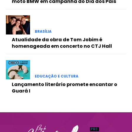
moto BMW em campanha do Dia dos Pais
Praesent euismod ac
Ut mollis pellentesque tortor
Nullam eu erat condimentum
Donec quis est ac felis
BRASÍLIA
Orci varius natoque dolor
Atualidade da obra de Tom Jobim é
homenageada em concerto no CTJ Hall
EDUCAÇÃO E CULTURA
Lançamento literário promete encantar o
Guará I