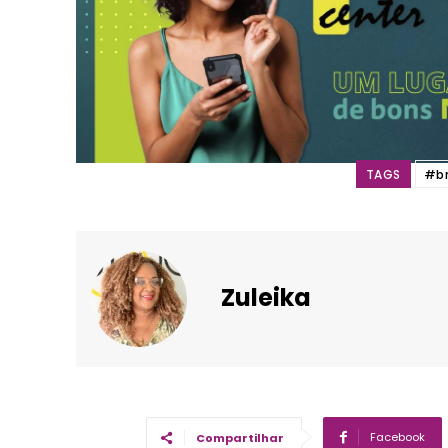
TAGS
#b
Zuleika
Facebook
Compartilhar