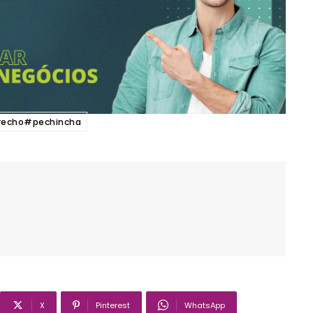
recho#pechincha
X
Pinterest
WhatsApp