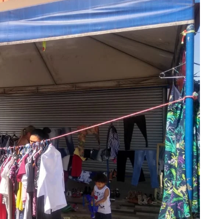
━ pricing plans
Pro
Full member access: