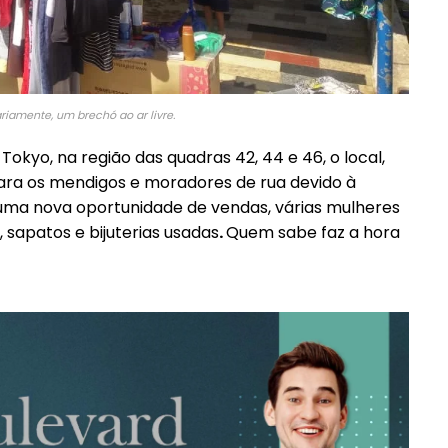
Etiam est nibh, lobortis sit
it
Praesent euismod ac
Ut mollis pellentesque tortor
ortor
iamente, um brechó ao ar livre.
Nullam eu erat condimentum
ntum
Donec quis est ac felis
yo, na região das quadras 42, 44 e 46, o local,
Orci varius natoque dolor
ara os mendigos e moradores de rua devido à
r
uma nova oportunidade de vendas, várias mulheres
sapatos e bijuterias usadas
.
Quem sabe faz a hora