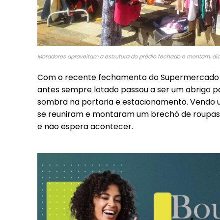
Included for free:
Etiam est nibh, lobortis s
Praesent euismod ac
Ut mollis pellentesque t
Moradores aproveitam a estrutura do prédio fechado e montam, diar
Nullam eu erat condime
Donec quis est ac felis
Com o recente fechamento do Supermercado Tok
antes sempre lotado passou a ser um abrigo p
Orci varius natoque dolo
sombra na portaria e estacionamento. Vendo 
se reuniram e montaram um brechó de roupas, 
e não espera acontecer.