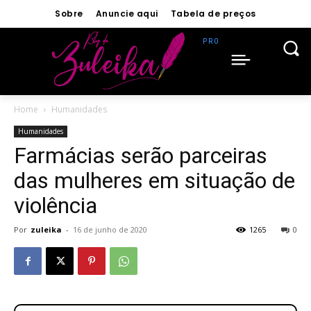
Sobre
Anuncie aqui
Tabela de preços
Home
Humanidades
Humanidades
Farmácias serão parceiras
das mulheres em situação de
violência
Por
zuleika
-
16 de junho de 2020
1265
0