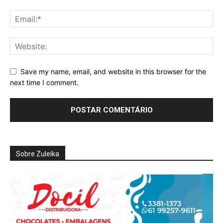
Praesent euismod ac
Ut mollis pellentesque tortor
Nullam eu erat condimentum
Donec quis est ac felis
Orci varius natoque dolor
Save my name, email, and website in this browser for the
next time I comment.
Pro
Full member access:
Etiam est nibh, lobortis sit
Sobre Zuleika
Praesent euismod ac
Ut mollis pellentesque tortor
Nullam eu erat condimentum
Donec quis est ac felis
Orci varius natoque dolor