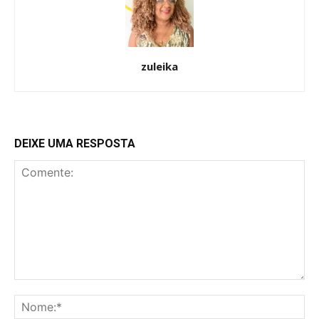
zuleika
DEIXE UMA RESPOSTA
━ pricing plans
Free
Included for free:
Etiam est nibh, lobortis sit