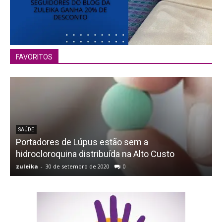
FAVORITOS
SAÚDE
Portadores de Lúpus estão sem a
hidrocloroquina distribuída na Alto Custo
zuleika
-
30 de setembro de 2020
0
z