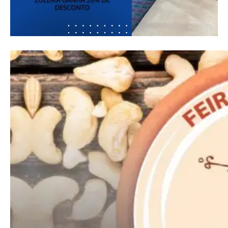
Free
Included for free:
Etiam est nibh, lobortis sit
Praesent euismod ac
Ut mollis pellentesque tortor
Nullam eu erat condimentum
Donec quis est ac felis
Orci varius natoque dolor
Pro
Full member access:
Etiam est nibh, lobortis sit