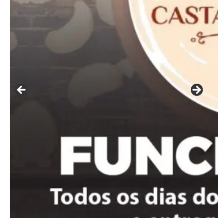
Praesent euismod ac
Ut mollis pellentesque tortor
Nullam eu erat condimentum
Donec quis est ac felis
Orci varius natoque dolor