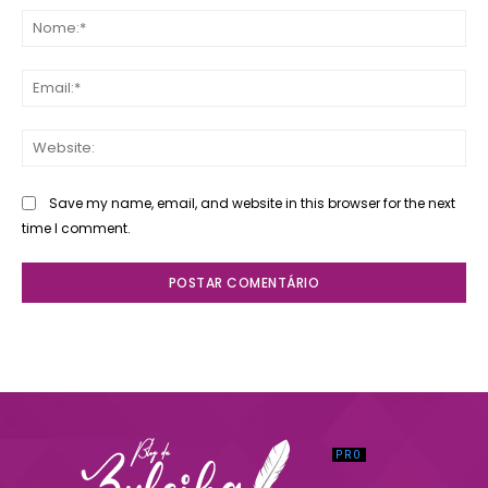
No
Ema
Web
Save my name, email, and website in this browser for the next
time I comment.