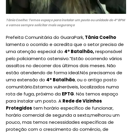
Tânia Coelho: Temos espaço para instalar um posto ou unidade do 4º BPM
e vamos sempre solicitar mais segurança
Prefeita Comunitária do GuaraPark,
Tânia Coelho
lamenta o ocorrido e acredita que o setor precisa de
uma atenção especial do
4º Batalhão,
responsável
pelo policiamento ostensivo.”Estão ocorrendo vários
assaltos no decorrer dos últimos dois meses. Não
estão atendendo de forma ideal.Nós precisamos de
uma extensão do
4º Batalhão
, ou o antigo posto
comunitário.Estamos vulneráveis, localizados numa
rota de fuga, próximo da
EPTG
. Nós temos espaço
para instalar um posto. A
Rede de Vizinhos
Protegidos
tem horário específico de funcionar,
horário comercial de segunda a sexta,melhorou um
pouco, mas temos necessidades específicas de
proteção com o crescimento do comércio, de