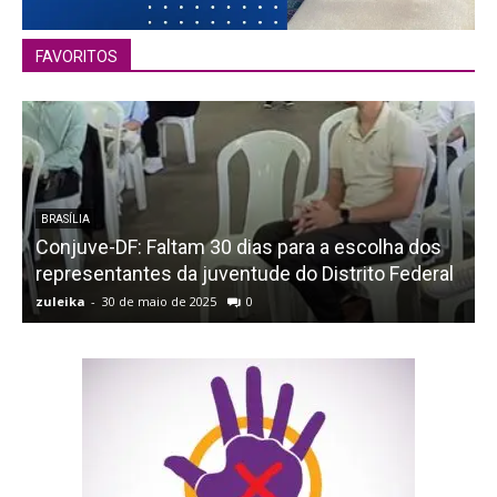
FAVORITOS
BRASÍLIA
Conjuve-DF: Faltam 30 dias para a escolha dos
representantes da juventude do Distrito Federal
zuleika
-
30 de maio de 2025
0
z