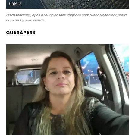
Os assaltantes, após o roubo no Mex, fugiram num Siena Sedan cor prata
com rodas sem calota
GUARÁPARK