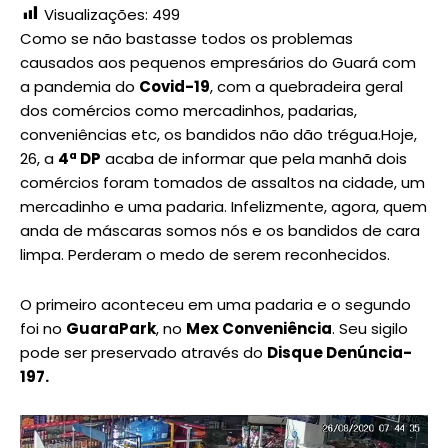
Visualizações:
499
Como se não bastasse todos os problemas
causados aos pequenos empresários do Guará com
a pandemia do
Covid-19
, com a quebradeira geral
dos comércios como mercadinhos, padarias,
conveniências etc, os bandidos não dão trégua.Hoje,
26, a
4ª DP
acaba de informar que pela manhã dois
comércios foram tomados de assaltos na cidade, um
mercadinho e uma padaria. Infelizmente, agora, quem
anda de máscaras somos nós e os bandidos de cara
limpa. Perderam o medo de serem reconhecidos.
O primeiro aconteceu em uma padaria e o segundo
foi no
GuaraPark
, no
Mex Conveniência
. Seu sigilo
pode ser preservado através do
Disque Denúncia-
197.