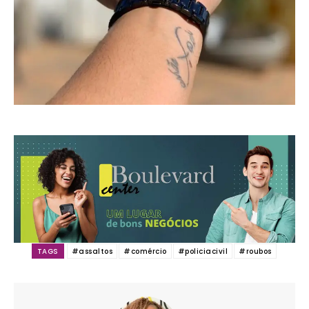
TAGS
#assaltos
#comércio
#policiacivil
#roubos