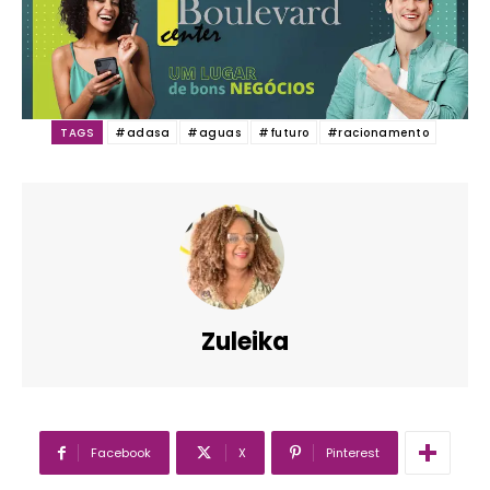
TAGS
#adasa
#aguas
#futuro
#racionamento
Zuleika
Facebook
X
Pinterest