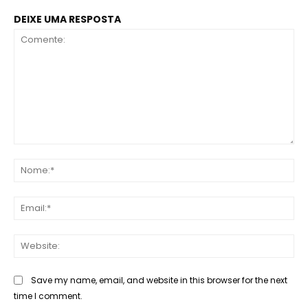
DEIXE UMA RESPOSTA
Comente:
No
Ema
Web
Save my name, email, and website in this browser for the next
time I comment.