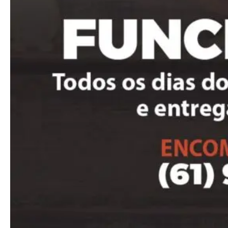
Etiam est nibh, lobortis sit
Praesent euismod ac
Ut mollis pellentesque tortor
Nullam eu erat condimentum
Donec quis est ac felis
Orci varius natoque dolor
Pro
Full member access:
Etiam est nibh, lobortis sit
Praesent euismod ac
Ut mollis pellentesque tortor
Nullam eu erat condimentum
Donec quis est ac felis