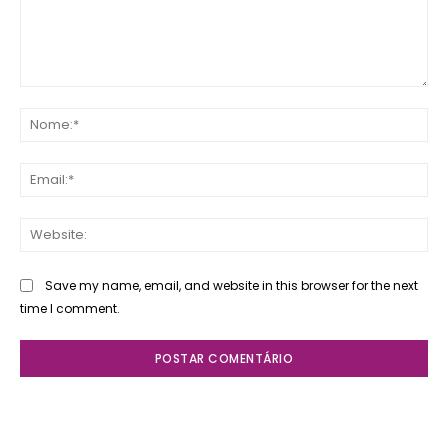
Comente:
No
Ema
Web
Save my name, email, and website in this browser for the next
time I comment.