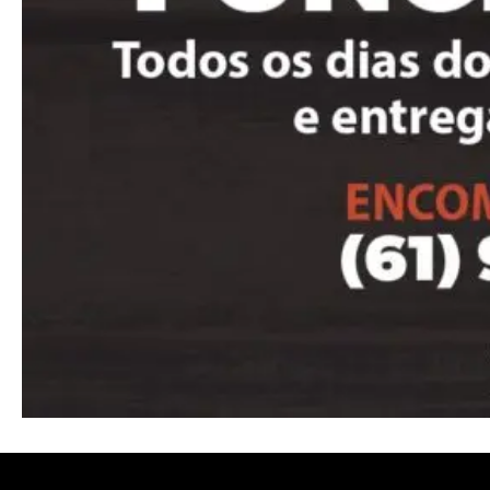
Nullam eu erat condimentum
Donec quis est ac felis
Orci varius natoque dolor
Pro
Full member access:
Etiam est nibh, lobortis sit
Praesent euismod ac
Ut mollis pellentesque tortor
Nullam eu erat condimentum
Donec quis est ac felis
Orci varius natoque dolor