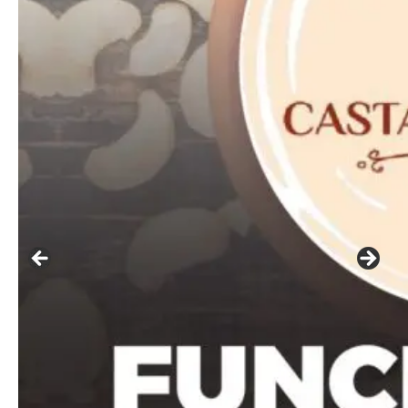
━ pricing plans
Free
Included for free:
Etiam est nibh, lobortis sit
Praesent euismod ac
Ut mollis pellentesque tortor