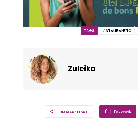
TAGS
#ATALIBANETO
Zuleika
Facebook
Compartilhar