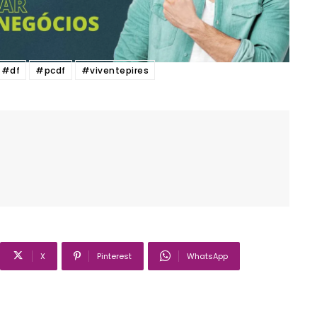
#df
#pcdf
#viventepires
X
Pinterest
WhatsApp