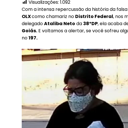
Visualizações:
1.092
Com a intensa repercussão da história da falsa 
OLX
como chamariz no
Distrito Federal
, nos 
delegado
Ataliba Neto
da
38ºDP
, ela acaba 
Goiás.
E voltamos a alertar, se você sofreu al
no
197.
Free