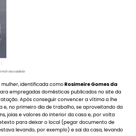
Etiam est nibh, lobortis sit
it
Praesent euismod ac
Ut mollis pellentesque tortor
ortor
Nullam eu erat condimentum
ntum
Donec quis est ac felis
Orci varius natoque dolor
r
rmir na cadeia
a mulher, identificada como
Rosimeire Gomes da
ara empregadas domésticas publicados no site da
atação. Após conseguir convencer a vítima a lhe
 e, no primeiro dia de trabalho, se aproveitando da
s, joias e valores do interior da casa e, por volta
etexto para deixar o local (pegar documento de
 estava levando, por exemplo) e sai da casa, levando