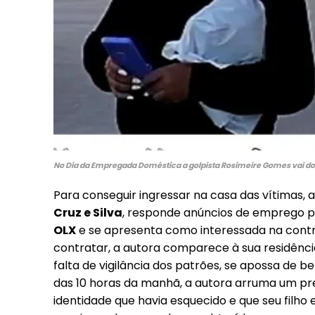
Included for free:
Etiam est nibh, lobortis s
Praesent euismod ac
Ut mollis pellentesque t
Nullam eu erat condime
Donec quis est ac felis
Orci varius natoque dolo
No Dia da Empregada Doméstica a golpista Rosimeire Gomes vai do
Para conseguir ingressar na casa das vítimas, 
Cruz e Silva
, responde anúncios de emprego p
OLX
e se apresenta como interessada na contr
contratar, a autora comparece à sua residência
falta de vigilância dos patrões, se apossa de ben
das 10 horas da manhã, a autora arruma um pr
identidade que havia esquecido e que seu filho