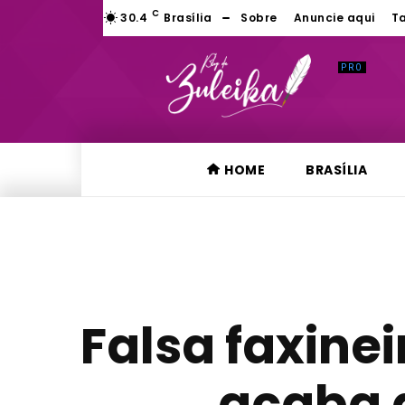
C
30.4
Brasília
Sobre
Anuncie aqui
T
HOME
BRASÍLIA
Falsa faxine
acaba 