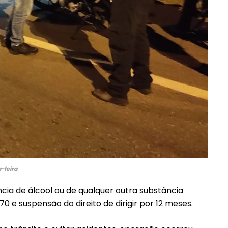
Etiam est nibh, lobortis sit
it
Praesent euismod ac
Ut mollis pellentesque tortor
ortor
Nullam eu erat condimentum
ntum
Donec quis est ac felis
Orci varius natoque dolor
r
-feira
ência de álcool ou de qualquer outra substância
0 e suspensão do direito de dirigir por 12 meses.