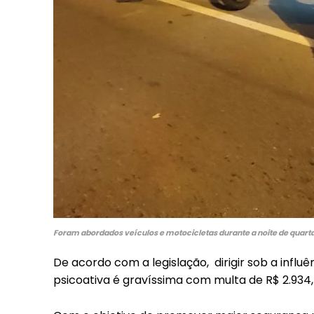
Included for free:
Etiam est nibh, lobortis s
Praesent euismod ac
Ut mollis pellentesque t
Nullam eu erat condime
Donec quis est ac felis
Orci varius natoque dolo
Foram abordados veículos e motocicletas durante a noite de quarta
De acordo com a legislação, dirigir sob a influ
psicoativa é gravíssima com multa de R$ 2.934,7