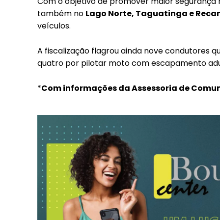
Com o objetivo de promover maior segurança no
também no
Lago Norte, Taguatinga e Reca
veículos.
A fiscalização flagrou ainda nove condutores qu
quatro por pilotar moto com escapamento adult
*
Com informações da Assessoria de Comu