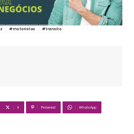
tz
#motoristas
#transito
X
Pinterest
WhatsApp