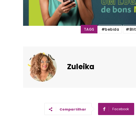
TAGS
#bebida
#Bli
Zuleika
Facebook
Compartilhar