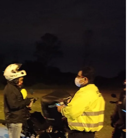
━ pricing plans
Pro
Full member access: