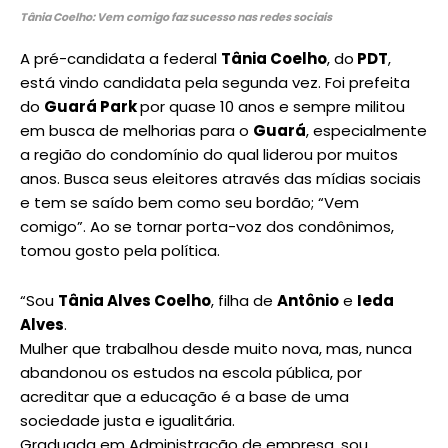
Tânia Coelho: Vem comigo faz sucesso nas redes sociais
A pré-candidata a federal
Tânia Coelho
, do
PDT
,
está vindo candidata pela segunda vez. Foi prefeita
do
Guará Park
por quase 10 anos e sempre militou
em busca de melhorias para o
Guará
, especialmente
a região do condomínio do qual liderou por muitos
anos. Busca seus eleitores através das mídias sociais
e tem se saído bem como seu bordão; “Vem
comigo”. Ao se tornar porta-voz dos condônimos,
tomou gosto pela política.
“Sou
Tânia Alves Coelho
, filha de
Antônio
e
Ieda
Alves
.
Mulher que trabalhou desde muito nova, mas, nunca
abandonou os estudos na escola pública, por
acreditar que a educação é a base de uma
sociedade justa e igualitária.
Graduada em Administração de empresa, sou