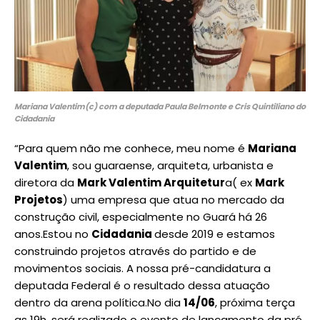
Mariana Valentim(c) com a deputada Paula Belmonte e Cris Quintiliano do
Cidadania
“Para quem não me conhece, meu nome é
Mariana
Valentim
, sou guaraense, arquiteta, urbanista e
diretora da
Mark Valentim Arquitetur
a( ex
Mark
Projetos
) uma empresa que atua no mercado da
construção civil, especialmente no Guará há 26
anos.Estou no
Cidadania
desde 2019 e estamos
construindo projetos através do partido e de
movimentos sociais. A nossa pré-candidatura a
deputada Federal é o resultado dessa atuação
dentro da arena política.No dia
14/06
, próxima terça
as 19h, será realizado o evento de lançamento da pré