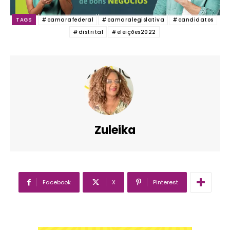
TAGS
#camarafederal
#camaralegislativa
#candidatos
#distrital
#eleições2022
Zuleika
Facebook
X
Pinterest