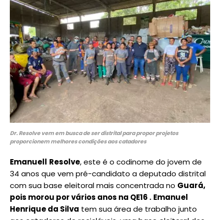
Dr. Resolve vem em busca de ser distrital para propor projetos
proporcionem melhores condições aos catadores
Emanuell
Resolve
, este é o codinome do jovem de
34 anos que vem pré-candidato a deputado distrital
com sua base eleitoral mais concentrada no
Guará,
pois morou por vários anos na QE16 .
Emanuel
Henrique da Silva
tem sua área de trabalho junto