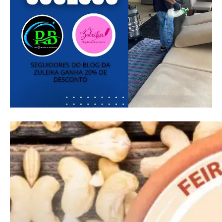
Pro
Full member access:
Etiam est nibh, lobortis sit
Praesent euismod ac
Ut mollis pellentesque tortor
Nullam eu erat condimentum
Donec quis est ac felis
Orci varius natoque dolor