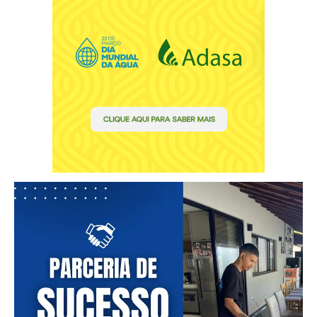
━ pricing plans
Free
Included for free:
Etiam est nibh, lobortis sit
Praesent euismod ac
Ut mollis pellentesque tortor
Nullam eu erat condimentum
Donec quis est ac felis
Orci varius natoque dolor