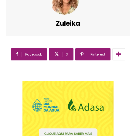
Zuleika
Facebook
X
Pinterest
━ pricing plans