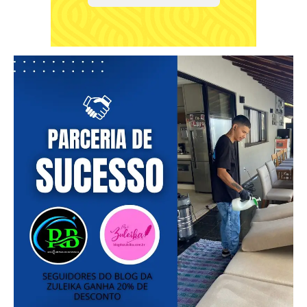
Free
Included for free:
Etiam est nibh, lobortis sit
Praesent euismod ac
Ut mollis pellentesque tortor
Nullam eu erat condimentum
Donec quis est ac felis
Orci varius natoque dolor
Pro
Full member access:
Etiam est nibh, lobortis sit