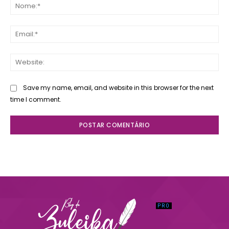
No
Ema
Web
Save my name, email, and website in this browser for the next
time I comment.