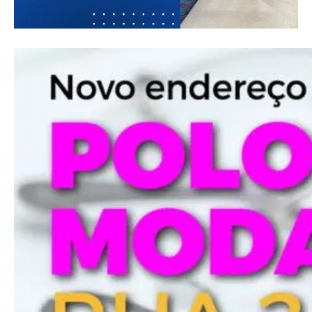
Praesent euismod ac
Ut mollis pellentesque tortor
Nullam eu erat condimentum
Donec quis est ac felis
Orci varius natoque dolor