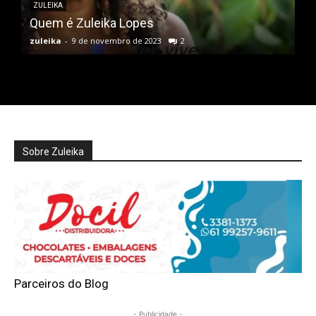
ZULEIKA
Quem é Zuleika Lopes
zuleika
-
9 de novembro de 2023
2
Sobre Zuleika
Parceiros do Blog
- Publicidade -