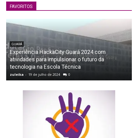
FAVORITOS
GUARÁ
Experiência HackaCity Guará 2024 com
atividades para impulsionar o futuro da
tecnologia na Escola Técnica
zuleika
-
19 de julho de 2024
0
z