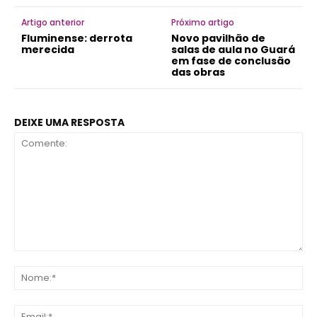
Artigo anterior
Próximo artigo
Fluminense: derrota
Novo pavilhão de
merecida
salas de aula no Guará
em fase de conclusão
das obras
DEIXE UMA RESPOSTA
Comente:
No
Ema