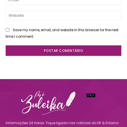
Web
Save my name, email, and website in this browser for the next
time I comment.
Informações 24 horas. Fique ligado nas notícias do DF & Entorno