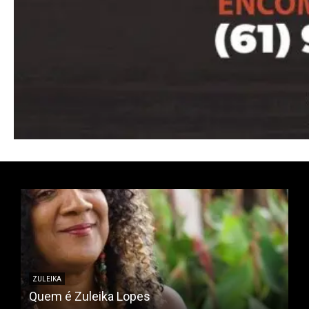
Pro
Full member access:
Etiam est nibh, lobortis sit
Praesent euismod ac
Ut mollis pellentesque tortor
Nullam eu erat condimentum
Donec quis est ac felis
Orci varius natoque dolor
ZULEIKA
Quem é Zuleika Lopes