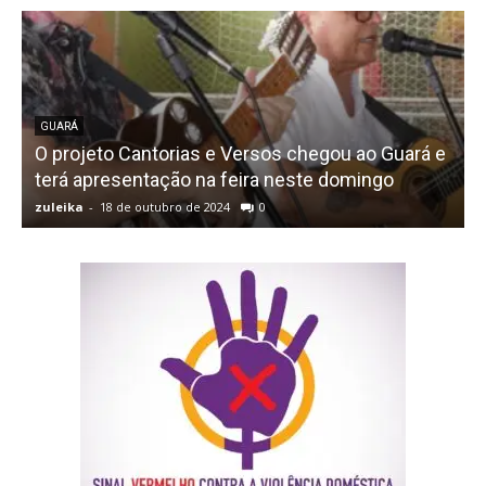
GUARÁ
O projeto Cantorias e Versos chegou ao Guará e
terá apresentação na feira neste domingo
zuleika
-
18 de outubro de 2024
0
z