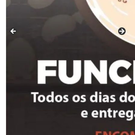
━ pricing plans
Free
Included for free:
Etiam est nibh, lobortis sit
Praesent euismod ac
Ut mollis pellentesque tortor
Nullam eu erat condimentum
Donec quis est ac felis
Orci varius natoque dolor