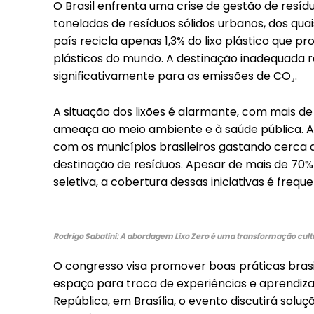
O Brasil enfrenta uma crise de gestão de resíd
toneladas de resíduos sólidos urbanos, dos qu
país recicla apenas 1,3% do lixo plástico que p
plásticos do mundo. A destinação inadequada r
significativamente para as emissões de CO₂.
A situação dos lixões é alarmante, com mais de 
ameaça ao meio ambiente e à saúde pública. Al
com os municípios brasileiros gastando cerca d
destinação de resíduos. Apesar de mais de 70% 
seletiva, a cobertura dessas iniciativas é frequ
Rodrigo Sabatini: A abordagem Lixo Zero é uma transformação cultu
O congresso visa promover boas práticas brasi
Free
espaço para troca de experiências e aprendiz
República, em Brasília, o evento discutirá sol