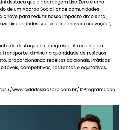
atini destaca que a abordagem Lixo Zero é uma
ando de um Acordo Social, onde comunidades
Etiam est nibh, lobortis sit
it
 chave para reduzir nosso impacto ambiental,
Praesent euismod ac
r disparidades sociais e incentivar a inovação”,
Ut mollis pellentesque tortor
ortor
Nullam eu erat condimentum
ntum
Donec quis est ac felis
onto de destaque no congresso. A reciclagem
Orci varius natoque dolor
e transporte, diminuir a quantidade de resíduos
r
o, proporcionando receitas adicionais. Práticas
táveis, competitivas, resilientes e equitativas.
ttps://www.cidadeslixozero.com.br/#Programacao