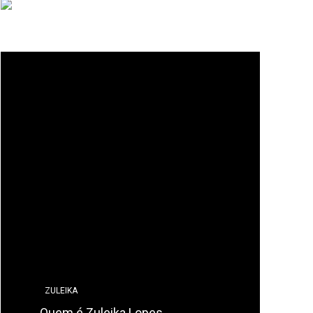
ZULEIKA
Quem é Zuleika Lopes