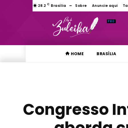
C
28.2
Brasília
Sobre
Anuncie aqui
Ta
HOME
BRASÍLIA
Congresso In
aborda cr