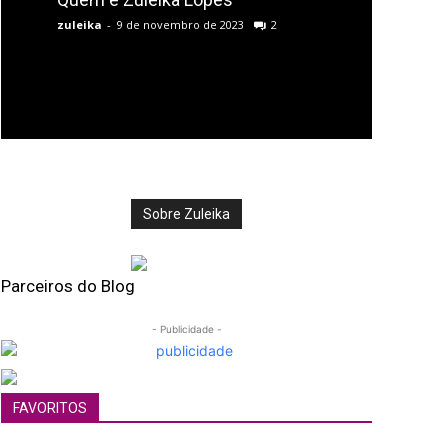
zuleika
-
9 de novembro de 2023
2
Sobre Zuleika
Parceiros do Blog
- Publicidade -
FAVORITOS