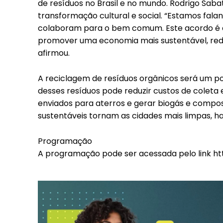
de resíduos no Brasil e no mundo. Rodrigo Sab
Included for free:
transformação cultural e social. “Estamos fal
Etiam est nibh, lobortis s
colaboram para o bem comum. Este acordo é a
Praesent euismod ac
promover uma economia mais sustentável, reduzi
Ut mollis pellentesque t
afirmou.
Nullam eu erat condime
Donec quis est ac felis
A reciclagem de resíduos orgânicos será um p
desses resíduos pode reduzir custos de coleta 
Orci varius natoque dolo
enviados para aterros e gerar biogás e compost
sustentáveis tornam as cidades mais limpas, habi
Programação
A programação pode ser acessada pelo link h