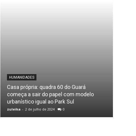
HUMANIDADES
DESTAQ
Casa própria: quadra 60 do Guará
começa a sair do papel com modelo
Ilux Es
urbanístico igual ao Park Sul
criolip
zuleika
-
2 de julho de 2024
0
zuleika