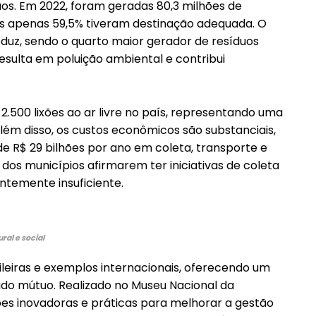
uos. Em 2022, foram geradas 80,3 milhões de
ais apenas 59,5% tiveram destinação adequada. O
roduz, sendo o quarto maior gerador de resíduos
esulta em poluição ambiental e contribui
2.500 lixões ao ar livre no país, representando uma
ém disso, os custos econômicos são substanciais,
━ pricing plans
e R$ 29 bilhões por ano em coleta, transporte e
dos municípios afirmarem ter iniciativas de coleta
entemente insuficiente.
ral e social
Pro
leiras e exemplos internacionais, oferecendo um
ado mútuo. Realizado no Museu Nacional da
uções inovadoras e práticas para melhorar a gestão
Full member access: