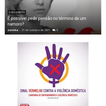
O SEU DIREITO
É possível pedir pensão no término de um
namoro?
o
zuleika
-
31 de outubro de 2021
0
z