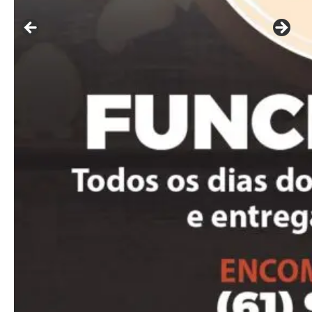
Included for free:
Etiam est nibh, lobortis sit
Praesent euismod ac
Ut mollis pellentesque tortor
Nullam eu erat condimentum
Donec quis est ac felis
Orci varius natoque dolor
Pro
Full member access:
Etiam est nibh, lobortis sit
Praesent euismod ac
Ut mollis pellentesque tortor
Nullam eu erat condimentum