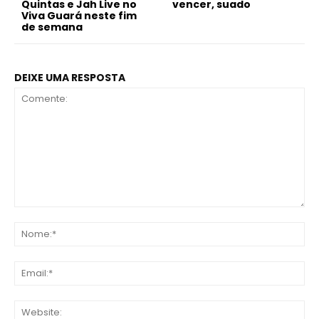
Quintas e Jah Live no
vencer, suado
Viva Guará neste fim
de semana
DEIXE UMA RESPOSTA
Comente:
No
Ema
Web