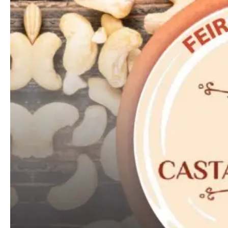
━ pricing plans
Free