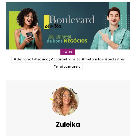
TAGS
#detrandf #educaçãoparaotransito #motoristas #pedestres
#maioamarelo
Zuleika