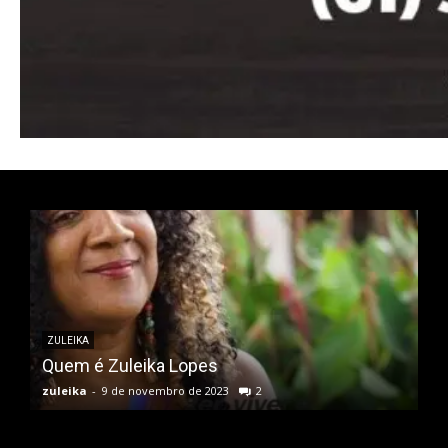
Donec quis est ac felis
Orci varius natoque dolor
ZULEIKA
Quem é Zuleika Lopes
zuleika
-
9 de novembro de 2023
2