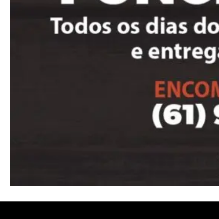
Full member access:
Etiam est nibh, lobortis sit
Praesent euismod ac
Ut mollis pellentesque tortor
Nullam eu erat condimentum
Donec quis est ac felis
Orci varius natoque dolor