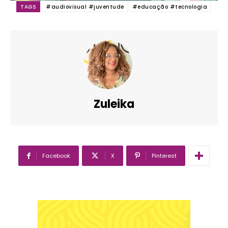
TAGS
#audiovisual #juventude
#educação #tecnologia
Zuleika
Facebook
X
Pinterest