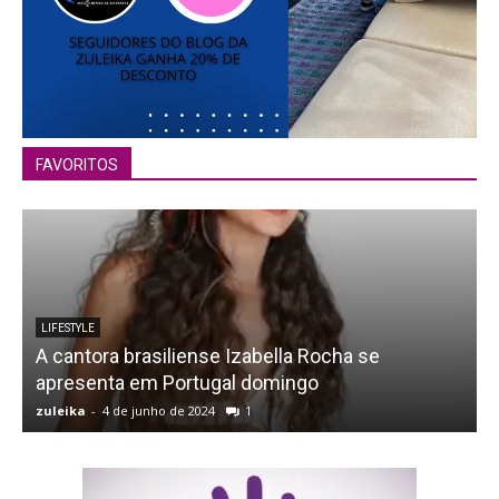
FAVORITOS
LIFESTYLE
A cantora brasiliense Izabella Rocha se
apresenta em Portugal domingo
zuleika
-
4 de junho de 2024
1
z