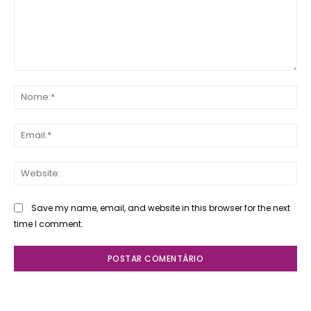
Comente:
No
Ema
Web
Save my name, email, and website in this browser for the next
time I comment.