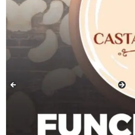
Free
Included for free:
Etiam est nibh, lobortis sit
Praesent euismod ac
Ut mollis pellentesque tortor
Nullam eu erat condimentum
Donec quis est ac felis
Orci varius natoque dolor
Pro