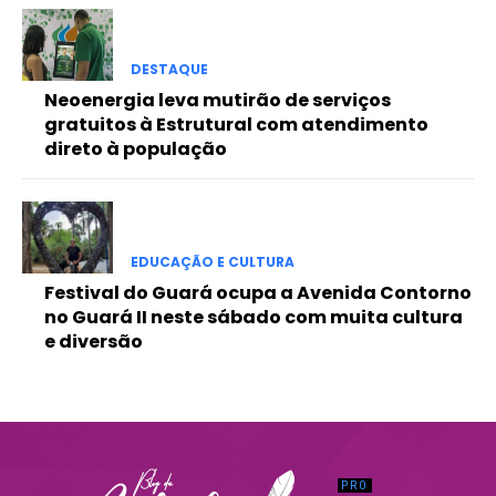
Praesent euismod ac
Ut mollis pellentesque tortor
DESTAQUE
Nullam eu erat condimentum
Neoenergia leva mutirão de serviços
Donec quis est ac felis
gratuitos à Estrutural com atendimento
Orci varius natoque dolor
direto à população
EDUCAÇÃO E CULTURA
Festival do Guará ocupa a Avenida Contorno
no Guará II neste sábado com muita cultura
e diversão