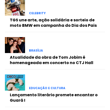
Free
CELEBRITY
TGS une arte, ação solidária e sorteio de
Included for free:
moto BMW em campanha do Dia dos Pais
Etiam est nibh, lobortis sit
Praesent euismod ac
Ut mollis pellentesque tortor
BRASÍLIA
Nullam eu erat condimentum
Donec quis est ac felis
Atualidade da obra de Tom Jobim é
homenageada em concerto no CTJ Hall
Orci varius natoque dolor
Pro
EDUCAÇÃO E CULTURA
Lançamento literário promete encantar o
Guará I
Full member access:
Etiam est nibh, lobortis sit