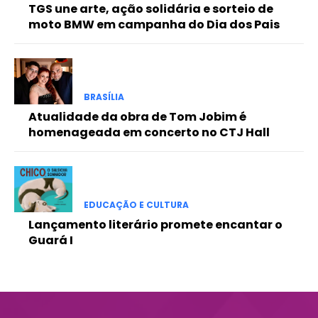
TGS une arte, ação solidária e sorteio de
Etiam est nibh, lobortis sit
moto BMW em campanha do Dia dos Pais
Praesent euismod ac
Ut mollis pellentesque tortor
Nullam eu erat condimentum
Donec quis est ac felis
BRASÍLIA
Orci varius natoque dolor
Atualidade da obra de Tom Jobim é
homenageada em concerto no CTJ Hall
EDUCAÇÃO E CULTURA
Lançamento literário promete encantar o
Guará I