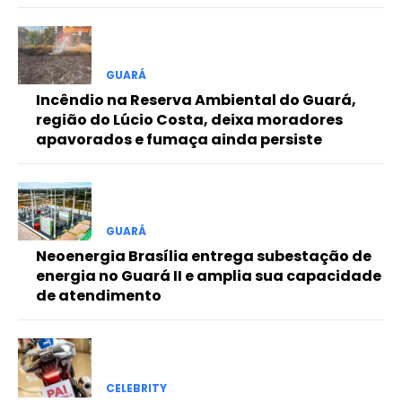
Free
GUARÁ
Included for free:
Incêndio na Reserva Ambiental do Guará,
região do Lúcio Costa, deixa moradores
Etiam est nibh, lobortis sit
apavorados e fumaça ainda persiste
Praesent euismod ac
Ut mollis pellentesque tortor
Nullam eu erat condimentum
Donec quis est ac felis
GUARÁ
Orci varius natoque dolor
Neoenergia Brasília entrega subestação de
energia no Guará II e amplia sua capacidade
de atendimento
Pro
Full member access:
CELEBRITY