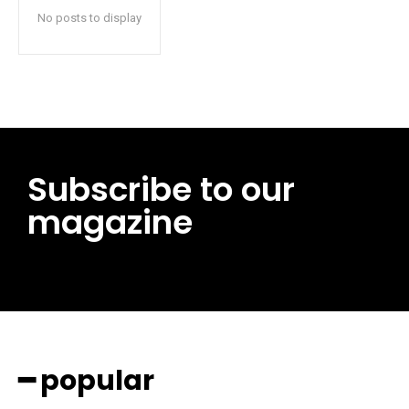
No posts to display
Subscribe to our
magazine
━ pricing plans
━ popular