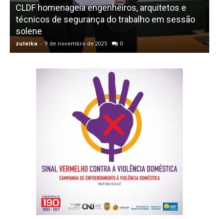
CLDF homenageia engenheiros, arquitetos e
técnicos de segurança do trabalho em sessão
solene
zuleika
-
9 de novembro de 2025
0
z