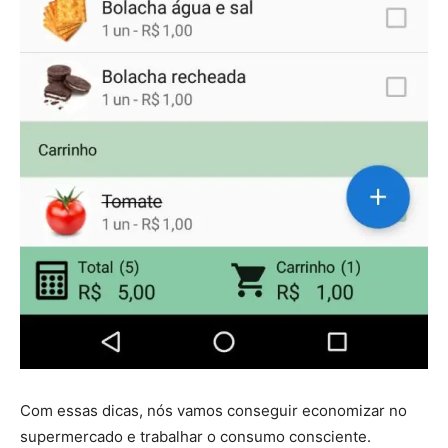
━ pricing plans
Free
Included for free:
Etiam est nibh, lobortis sit
Praesent euismod ac
Ut mollis pellentesque tortor
Nullam eu erat condimentum
Com essas dicas, nós vamos conseguir economizar no
Donec quis est ac felis
supermercado e trabalhar o consumo consciente.
Orci varius natoque dolor