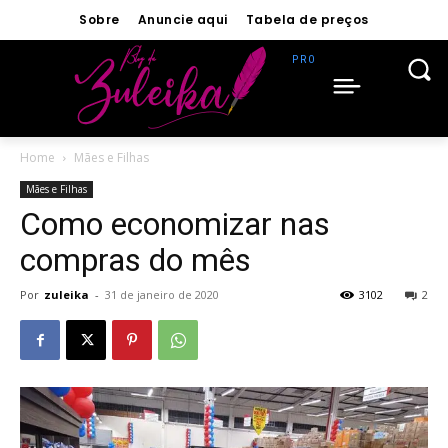
Sobre
Anuncie aqui
Tabela de preços
Home
Mães e Filhas
Mães e Filhas
Como economizar nas
compras do mês
Por
zuleika
-
31 de janeiro de 2020
3102
2