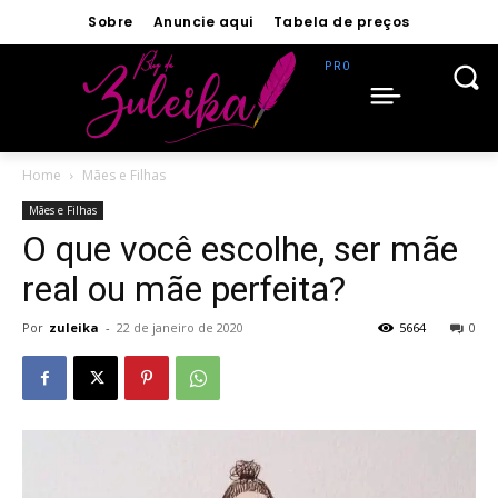
Sobre
Anuncie aqui
Tabela de preços
Home
Mães e Filhas
Mães e Filhas
O que você escolhe, ser mãe
real ou mãe perfeita?
Por
zuleika
-
22 de janeiro de 2020
5664
0