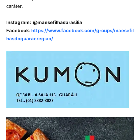
caráter.
I
nstagram: @maesefilhasbrasilia
Facebook:
https://www.facebook.com/groups/maesefil
hasdoguaraeregiao/
━ pricing plans