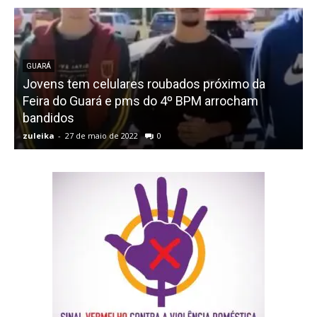
GUARÁ
Jovens tem celulares roubados próximo da
Feira do Guará e pms do 4º BPM arrocham
bandidos
q
zuleika
-
27 de maio de 2022
0
z