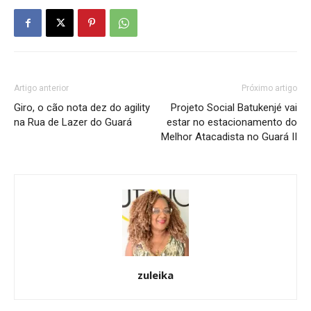
Etiam est nibh, lobortis sit
Praesent euismod ac
Ut mollis pellentesque tortor
Nullam eu erat condimentum
Donec quis est ac felis
Artigo anterior
Próximo artigo
Orci varius natoque dolor
Giro, o cão nota dez do agility
Projeto Social Batukenjé vai
na Rua de Lazer do Guará
estar no estacionamento do
Melhor Atacadista no Guará II
zuleika