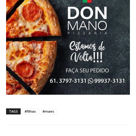
Free
Included for free:
Etiam est nibh, lobortis sit
Praesent euismod ac
Ut mollis pellentesque tortor
Nullam eu erat condimentum
Donec quis est ac felis
Orci varius natoque dolor
Pro
TAGS
#filhas
#maes
Full member access: