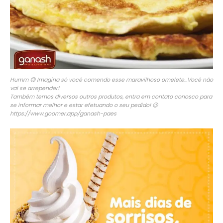
Humm 😋 Imagina só você comendo esse maravilhoso omelete…Você não
vai se arrepender!
Também temos diversos outros produtos, entra em contato conosco para
se informar melhor e estar efetuando o seu pedido! 😉
https://www.goomer.app/ganash-paes