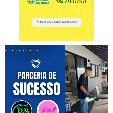
━ pricing plans
Free
Included for free:
Etiam est nibh, lobortis sit
Praesent euismod ac
Ut mollis pellentesque tortor