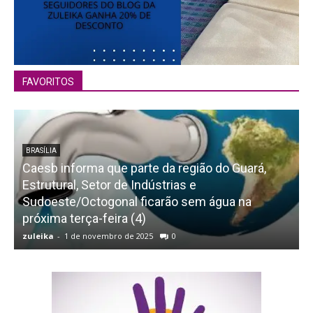
FAVORITOS
BRASÍLIA
Caesb informa que parte da região do Guará,
Estrutural, Setor de Indústrias e
Sudoeste/Octogonal ficarão sem água na
V
próxima terça-feira (4)
zuleika
-
1 de novembro de 2025
0
z