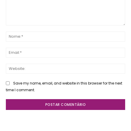
Comente:
No
Ema
Web
Save my name, email, and website in this browser for the next
time I comment.