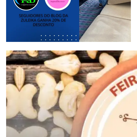
Nullam eu erat condimentum
Donec quis est ac felis
Orci varius natoque dolor
Pro
Full member access:
Etiam est nibh, lobortis sit
Praesent euismod ac
Ut mollis pellentesque tortor
Nullam eu erat condimentum
Donec quis est ac felis
Orci varius natoque dolor