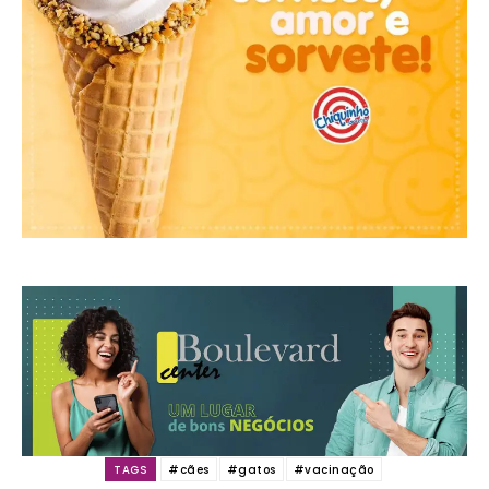
TAGS
#cães
#gatos
#vacinação