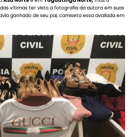
na
Asa Norte
e em
Taguatinga Norte,
mas a
as vítimas ter visto a fotografia da autora em suas
avia ganhado de seu pai, camiseta essa avaliada em