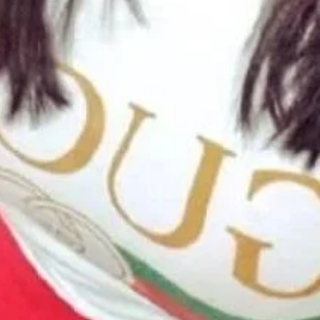
━ pricing plans
Pro
Full member access: