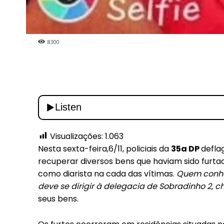
Included for free:
Etiam est nibh, lobortis s
Praesent euismod ac
8300
Ut mollis pellentesque t
Nullam eu erat condime
Donec quis est ac felis
Orci varius natoque dolo
Visualizações:
1.063
Nesta sexta-feira,6/11, policiais da
35a DP
defla
recuperar diversos bens que haviam sido fur
como diarista na cada das vítimas.
Quem conh
deve se dirigir à delegacia de Sobradinho 2, 
seus bens.