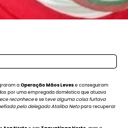
Etiam est nibh, lobortis sit
it
Praesent euismod ac
Ut mollis pellentesque tortor
ortor
Nullam eu erat condimentum
ntum
Donec quis est ac felis
Orci varius natoque dolor
r
graram a
Operação Mãos Leves
e conseguiram
tados por uma empregada doméstica que atuava
ece reconhece
e se t
eve alguma coisa furtava
chefiada pelo delegado Ataliba Neto
para recuperar