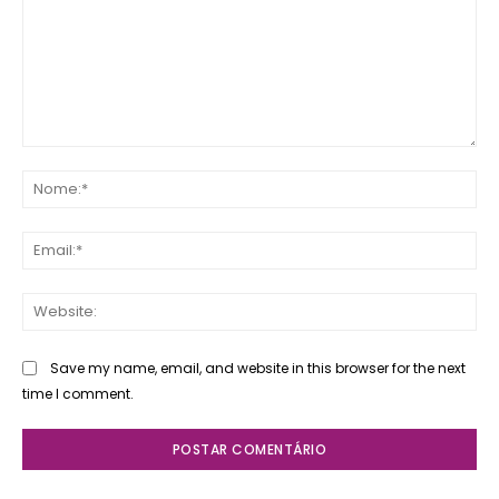
Comente:
No
Ema
Web
Save my name, email, and website in this browser for the next
time I comment.