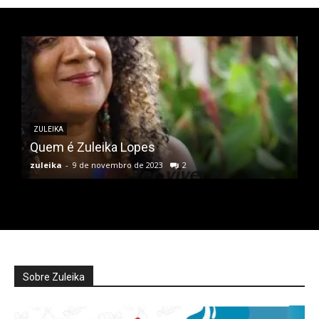
Full member access:
Etiam est nibh, lobortis sit
Praesent euismod ac
Ut mollis pellentesque tortor
Nullam eu erat condimentum
Donec quis est ac felis
ZULEIKA
Orci varius natoque dolor
Quem é Zuleika Lopes
zuleika
-
9 de novembro de 2023
2
Sobre Zuleika