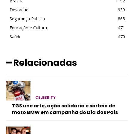
Brasília
1192
Destaque
939
Segurança Pública
865
Educação e Cultura
471
Saúde
470
━ Relacionadas
CELEBRITY
TGS une arte, ação solidária e sorteio de
moto BMW em campanha do Dia dos Pais