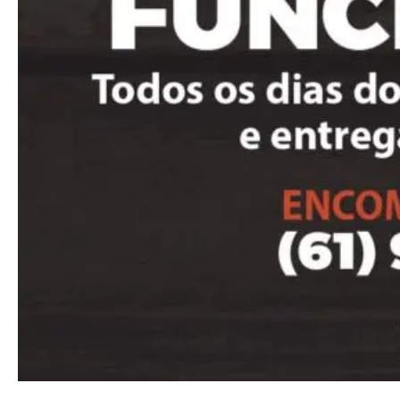
Free
Included for free:
Etiam est nibh, lobortis sit
Praesent euismod ac
Ut mollis pellentesque tortor
Nullam eu erat condimentum
Donec quis est ac felis
Orci varius natoque dolor
Pro