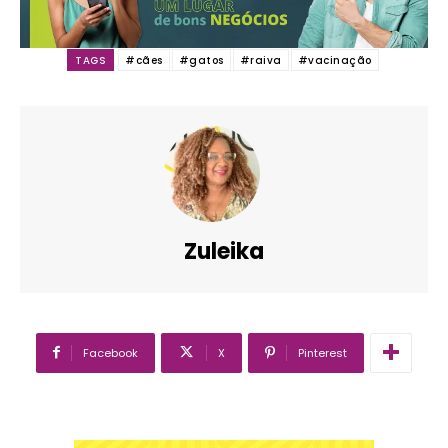
TAGS
#cães
#gatos
#raiva
#vacinação
Zuleika
Facebook
X
Pinterest