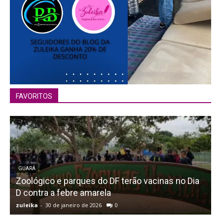
FAVORITOS
GUARÁ
Zoológico e parques do DF terão vacinas no Dia
D
D contra a febre amarela
zuleika
-
30 de janeiro de 2026
0
z